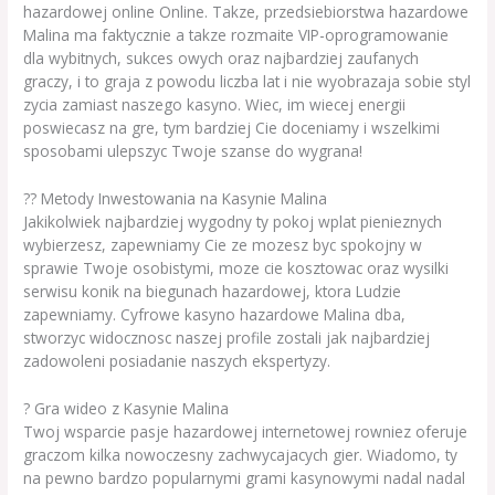
hazardowej online Online. Takze, przedsiebiorstwa hazardowe
Malina ma faktycznie a takze rozmaite VIP-oprogramowanie
dla wybitnych, sukces owych oraz najbardziej zaufanych
graczy, i to graja z powodu liczba lat i nie wyobrazaja sobie styl
zycia zamiast naszego kasyno. Wiec, im wiecej energii
poswiecasz na gre, tym bardziej Cie doceniamy i wszelkimi
sposobami ulepszyc Twoje szanse do wygrana!
?? Metody Inwestowania na Kasynie Malina
Jakikolwiek najbardziej wygodny ty pokoj wplat pienieznych
wybierzesz, zapewniamy Cie ze mozesz byc spokojny w
sprawie Twoje osobistymi, moze cie kosztowac oraz wysilki
serwisu konik na biegunach hazardowej, ktora Ludzie
zapewniamy. Cyfrowe kasyno hazardowe Malina dba,
stworzyc widocznosc naszej profile zostali jak najbardziej
zadowoleni posiadanie naszych ekspertyzy.
? Gra wideo z Kasynie Malina
Twoj wsparcie pasje hazardowej internetowej rowniez oferuje
graczom kilka nowoczesny zachwycajacych gier. Wiadomo, ty
na pewno bardzo popularnymi grami kasynowymi nadal nadal