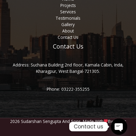
Projects
Services
Testimonials
Gallery
About
Contact Us
Contact Us
Address:
Suchana Building 2nd floor, Kamala Cabin, Inda,
Kharagpur, West Bangal-721305.
Phone: 03222-355255
2026 Sudarshan Sengupta And Sons. Made With
By
Einetic
Contact us