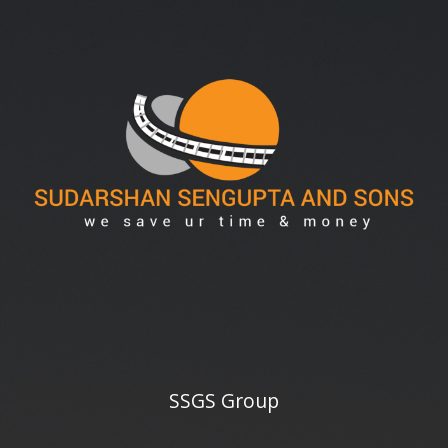
SSGS Group