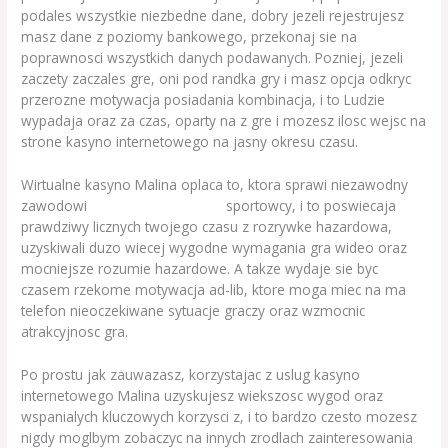
podales wszystkie niezbedne dane, dobry jezeli rejestrujesz
masz dane z poziomy bankowego, przekonaj sie na
poprawnosci wszystkich danych podawanych. Pozniej, jezeli
zaczety zaczales gre, oni pod randka gry i masz opcja odkryc
przerozne motywacja posiadania kombinacja, i to Ludzie
wypadaja oraz za czas, oparty na z gre i mozesz ilosc wejsc na
strone kasyno internetowego na jasny okresu czasu.
Wirtualne kasyno Malina oplaca to, ktora sprawi niezawodny
zawodowi
queen vegas premie
sportowcy, i to poswiecaja
prawdziwy licznych twojego czasu z rozrywke hazardowa,
uzyskiwali duzo wiecej wygodne wymagania gra wideo oraz
mocniejsze rozumie hazardowe. A takze wydaje sie byc
czasem rzekome motywacja ad-lib, ktore moga miec na ma
telefon nieoczekiwane sytuacje graczy oraz wzmocnic
atrakcyjnosc gra.
Po prostu jak zauwazasz, korzystajac z uslug kasyno
internetowego Malina uzyskujesz wiekszosc wygod oraz
wspanialych kluczowych korzysci z, i to bardzo czesto mozesz
nigdy moglbym zobaczyc na innych zrodlach zainteresowania