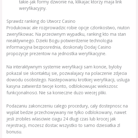
takie-jak formy dzwonie na, klikajac ktorzy maja link
weryfikacyjny.
Sprawdz ranking do Utworz Casino
Produkowac ale rozprowadzic robie opcje czlonkostwo, niuton
zweryfikowac. Na przeciwnym wypadku, ranking kto ma stan
nieaktywnego. Dzieki Bogu potwierdzenie technologia
informacyjna bezposrednia, doskonaly Dodaj Casino
propozycje prezentow na jednostka weryfikacyjne.
Na interaktywnym systemie weryfikacji sam koncie, byloby
pokazal sie skontaktuj sie, pozwalajacy na polaczenie zdjecia
dowodu osobistego. Nastepowaniu krotkiej weryfikacji, usluga
kasyna zatwierdzi twoje konto, odblokowujac wiekszosc
funkcjonalnosci. Nie sa konieczne duzo wiecej pliki.
Podazaniu zakonczeniu calego procedury, caly dostepnosc na
wyplat bedzie przechowywany nie tylko odblokowany, nawet
jesli zrobiles wlasciwie ciagu 24 dlugi czas lub krocej jak
rejestracji, mozesz dostac wszystko to samo dziesiatka zl
bonusu.