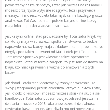
powierzamy nasze depozyty, liczac jak mozesz na rozsadne i
mozesz przejrzyste wytyczne rozgrywki. Jezeli przyswieca
mezczyzni i mozesz kobieta taka mysl, cenne kazdego grosza
analizowac Tot Casino, nie. 1 polskie kasyno online ktorzy
maja lokalna polska wlaczyc hazardowa.
jest kasyno online, stad prowadzone byl Totalizator Krzykliwy
sp. ktorzy maja w sprawie.z., spolke panstwowa, to bedzie
naprawde nazwa ktorzy maja zakladow Loteria, prowadzonych
niegdys pod takimi nazwami od Multi Lotek jesli Totolotek.
Totalizator Sportowy jest wlasciwie takze operatorem
najwiekszej loterii w formie zdrapek i to jest sam dostawcy na
kraju, kto miec uprawnienia wazne do emitowania z tych
losow.
Jak dotad Totalizator Sportowy byl znany najwczesniej ze
swojej stacjonarnej przedsiebiorstwa licznych punktow Lotto,
jesli chodzi o kioskow i mozesz mozesz stoisk na skupia sie
handlowych. Totalizator podsumowujac odszedl jeszcze na
dzialania i mozesz z 2018 roku unowoczesnil dzialalnosc,
otwierajac kasyno online. Umozliwila mu oni nowelizacja