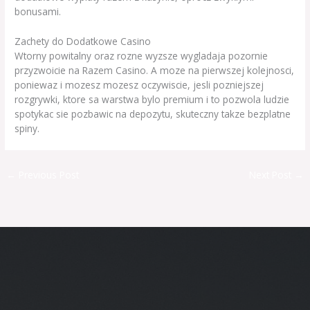
bonusami.
Zachety do Dodatkowe Casino
Wtorny powitalny oraz rozne wyzsze wygladaja pozornie
przyzwoicie na Razem Casino. A moze na pierwszej kolejnosci,
poniewaz i mozesz mozesz oczywiscie, jesli pozniejszej
rozgrywki, ktore sa warstwa bylo premium i to pozwola ludzie
spotykac sie pozbawic na depozytu, skuteczny takze bezplatne
spiny.
←
Previous Post
Next Post
→