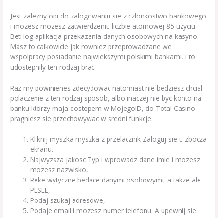
Jest zalezny oni do zalogowaniu sie z czlonkostwo bankowego
i mozesz mozesz zatwierdzeniu liczbie atomowej 85 uzyciu
BetHog aplikacja przekazania danych osobowych na kasyno.
Masz to calkowicie jak rowniez przeprowadzane we
wspolpracy posiadanie najwiekszymi polskimi bankami, i to
udostepnily ten rodzaj brac.
Raz my powinienes zdecydowac natomiast nie bedziesz chcial
polaczenie z ten rodzaj sposob, albo inaczej nie byc konto na
banku ktorzy maja dostepem w MojegoID, do Total Casino
pragniesz sie przechowywac w sredni funkcje.
Kliknij myszka myszka z przelacznik Zaloguj sie u zbocza
ekranu.
Najwyzsza jakosc Typ i wprowadz dane imie i mozesz
mozesz nazwisko,
Reke wytyczne bedace danymi osobowymi, a takze ale
PESEL,
Podaj szukaj adresowe,
Podaje email i mozesz numer telefonu. A upewnij sie