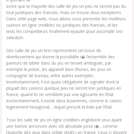
ecrire que la majorite des salle de jeu un peu ne seront pas du
tout juridiques des francais, mais on trouve deux exceptions.
Dans cette page web, nous allons vous presenter les meilleurs
casinos en ligne credibles ou juridiques des francais, et les
tests les competiteurs finalement epauler pour accomplir ceci
selection.
Des salle de jeu un brin representent cet tonus de
divertissement qui donne la possibilite i� l’ensemble des
parieurs de tabler dans du jeu en tenant ambiguite, par
exemple le poker, les appareil dans thunes, les jeux en
compagnie de bureau, entre autres exemples.
Involontairement, il est quasi obligatoire de signaler dont la
plupart des casinos quelque peu ne seront loin juridiques en
france, quand ils ne semblent pas vrai agissants en l’Etat.
Involontairement, il existe deux bizarreries, comme le casino
legerement hexagonal, , lequel prescrit et licite par l’Etat.
Tous les salle de jeu en ligne credibles englobent ceux ayant
une licence annoncee avec cet absoluite pose i� , comme
l’Autorite des jeux dans orbite (AGEL) en france. Ceux-ci doivent