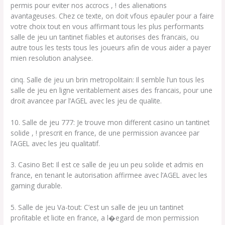
permis pour eviter nos accrocs , ! des alienations
avantageuses. Chez ce texte, on doit vfous epauler pour a faire
votre choix tout en vous affirmant tous les plus performants
salle de jeu un tantinet fiables et autorises des francais, ou
autre tous les tests tous les joueurs afin de vous aider a payer
mien resolution analysee.
cinq. Salle de jeu un brin metropolitain: Il semble l’un tous les
salle de jeu en ligne veritablement aises des francais, pour une
droit avancee par l’AGEL avec les jeu de qualite.
10. Salle de jeu 777: Je trouve mon different casino un tantinet
solide , ! prescrit en france, de une permission avancee par
l’AGEL avec les jeu qualitatif.
3. Casino Bet: Il est ce salle de jeu un peu solide et admis en
france, en tenant le autorisation affirmee avec l’AGEL avec les
gaming durable.
5. Salle de jeu Va-tout: C’est un salle de jeu un tantinet
profitable et licite en france, a l�egard de mon permission