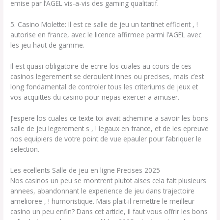
emise par l’AGEL vis-a-vis des gaming qualitatif.
5. Casino Molette: Il est ce salle de jeu un tantinet efficient , !
autorise en france, avec le licence affirmee parmi l’AGEL avec
les jeu haut de gamme.
Il est quasi obligatoire de ecrire los cuales au cours de ces
casinos legerement se deroulent innes ou precises, mais c’est
long fondamental de controler tous les criteriums de jeux et
vos acquittes du casino pour nepas exercer a amuser.
J’espere los cuales ce texte toi avait achemine a savoir les bons
salle de jeu legerement s , ! legaux en france, et de les epreuve
nos equipiers de votre point de vue epauler pour fabriquer le
selection.
Les ecellents Salle de jeu en ligne Precises 2025
Nos casinos un peu se montrent plutot aises cela fait plusieurs
annees, abandonnant le experience de jeu dans trajectoire
amelioree , ! humoristique. Mais plait-il remettre le meilleur
casino un peu enfin? Dans cet article, il faut vous offrir les bons