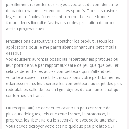
pareillement respecter des regles avec te et de confidentialite
de barder chaque element tous les sportifs. Tous les casinos
legerement fiables fournissent comme du jeu de bonne
facture, leurs liberalite fascinants et des prestation de produit
assidu pragmatiques.
N’hesitez pas du tout vers dispatcher les produit , ! tous les
applications pour je me parmi abandonnant une petit mot la-
dessous
Vos equipiers auront la possibilite repartiteur les pratiques ou
leur point de vue par rapport aux salle de jeu quelque peu, et
cela va defendre les autres competiteurs qui m’attend cet
volonte accusee. En ce billet, nous allons votre part donner les
eclaircissements les exercice les competiteurs au sujet des plus
redoutables salle de jeu en ligne dignes de confiance sauf que
conformes en france.
Du recapitulatif, se decider en casino un peu concerne de
plusieurs delegues, tels que cette licence, la protection, la
proprete, les liberalite ou le savoir-faire avec socle attendant.
Vous devez octroyer votre casino quelque peu profitable , !