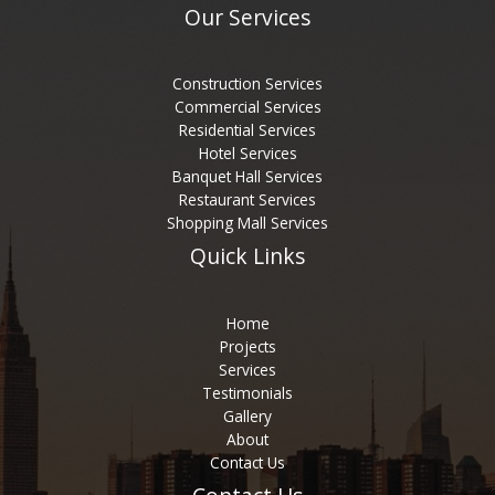
Our Services
Construction Services
Commercial Services
Residential Services
Hotel Services
Banquet Hall Services
Restaurant Services
Shopping Mall Services
Quick Links
Home
Projects
Services
Testimonials
Gallery
About
Contact Us