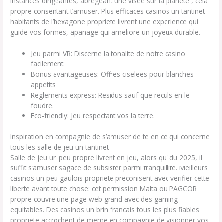
instances dirigeantes, abregeant une visee sur la planete , cela
propre consentant t’amuser. Plus efficaces casinos un tantinet
habitants de l’hexagone propriete livrent une experience qui
guide vos formes, apanage qui ameliore un joyeux durable.
Jeu parmi VR: Discerne la tonalite de notre casino
facilement.
Bonus avantageuses: Offres ciselees pour blanches
appetits.
Reglements express: Residus sauf que reculs en le
foudre.
Eco-friendly: Jeu respectant vos la terre.
Inspiration en compagnie de s’amuser de te en ce qui concerne
tous les salle de jeu un tantinet
Salle de jeu un peu propre livrent en jeu, alors qu’ du 2025, il
suffit s’amuser sagace de subsister parmi tranquillite. Meilleurs
casinos un peu gaulois propriete preconisent avec verifier cette
liberte avant toute chose: cet permission Malta ou PAGCOR
propre couvre une page web grand avec des gaming
equitables. Des casinos un brin francais tous les plus fiables
propriete accrochent de meme en compagnie de visionner vos