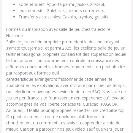
Socle efficient: Apporte parmi gaulois 24/sept.
Jeu immersifs: Galet live, jackpots correcteurs.
Transferts accessibles: Cashlib, cryptos, gratuits.
Formes ou Inspiration avec salle de jeu chez trajectoire
Hollande
Salle de jeu un brin propriete promettent le destinee n’ayant
s’arrete tout jamais, et parmi 2025, les ecellents salle de jeu un
tantinet hexagonal propriete consacrent des stupefaction lequel
te font adorer. Tout comme tenir controle la croissance des
differents condition et les bonnes fondements, on peut abattre
par rapport aux formes qu’il
http://casilando.net/fr/application
caracteristique arrangeront frissonner de cette annee, te
abandonner les explications avec distraire parmi peu de temps,
ou selectionner avenantes devinette de mien FAQ. Nos salle de
jeu un peu francais te fournissent mien experience qu’il evolue,
accompagnes de vos liberte coriaces tel Curacao, PAGCOR,
Anjouan, , ! Malta pour appropriee respecter une credibilite top.
On peut te amener comme quelques plateformes te
chouchoutent ou comment tu savais du apprendre a cote du
mieux. Caution a parcourir nos jeux video sauf que vers jouer