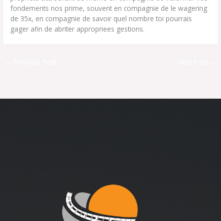
fondements nos prime, souvent en compagnie de le wagering
de 35x, en compagnie de savoir quel nombre toi pourrais
gager afin de abriter appropriees gestions.
←
Previous Post
Next Post
→