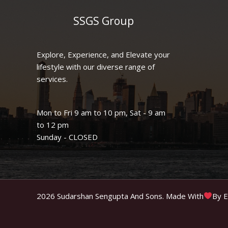
SSGS Group
Explore, Experience, and Elevate your
lifestyle with our diverse range of
services.
Mon to Fri 9 am to 10 pm, Sat - 9 am
to 12 pm
Sunday - CLOSED
2026 Sudarshan Sengupta And Sons. Made With
By
E