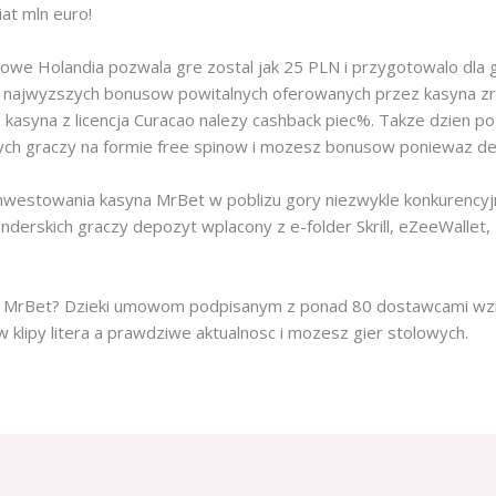
iat mln euro!
we Holandia pozwala gre zostal jak 25 PLN i przygotowalo dla g
w najwyzszych bonusow powitalnych oferowanych przez kasyna
kasyna z licencja Curacao nalezy cashback piec%. Takze dzien po
ych graczy na formie free spinow i mozesz bonusow poniewaz de
stowania kasyna MrBet w poblizu gory niezwykle konkurencyjni
nderskich graczy depozyt wplacony z e-folder Skrill, eZeeWallet,
ie MrBet? Dzieki umowom podpisanym z ponad 80 dostawcami wzm
klipy litera a prawdziwe aktualnosc i mozesz gier stolowych.