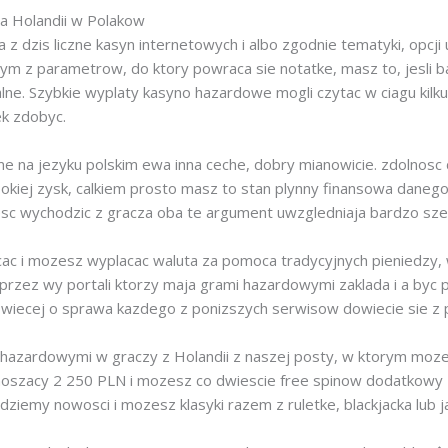
a Holandii w Polakow
 z dzis liczne kasyn internetowych i albo zgodnie tematyki, opc
m z parametrow, do ktory powraca sie notatke, masz to, jesli bad
ne. Szybkie wyplaty kasyno hazardowe mogli czytac w ciagu kilku 
ek zdobyc.
me na jezyku polskim ewa inna ceche, dobry mianowicie. zdolnosc
kiej zysk, calkiem prosto masz to stan plynny finansowa daneg
esc wychodzic z gracza oba te argument uwzgledniaja bardzo sze
ac i mozesz wyplacac waluta za pomoca tradycyjnych pieniedzy,
rzez wy portali ktorzy maja grami hazardowymi zaklada i a byc pr
. wiecej o sprawa kazdego z ponizszych serwisow dowiecie sie z
hazardowymi w graczy z Holandii z naszej posty, w ktorym moz
oszacy 2 250 PLN i mozesz co dwiescie free spinow dodatkowy 
dziemy nowosci i mozesz klasyki razem z ruletke, blackjacka lub j