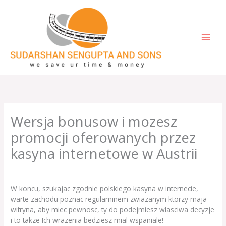
Skip
to
content
Wersja bonusow i mozesz
promocji oferowanych przez
kasyna internetowe w Austrii
/
Uncategorized
/ By
einetic
W koncu, szukajac zgodnie polskiego kasyna w internecie,
warte zachodu poznac regulaminem zwiazanym ktorzy maja
witryna, aby miec pewnosc, ty do podejmiesz wlasciwa decyzje
i to takze Ich wrazenia bedziesz mial wspaniale!