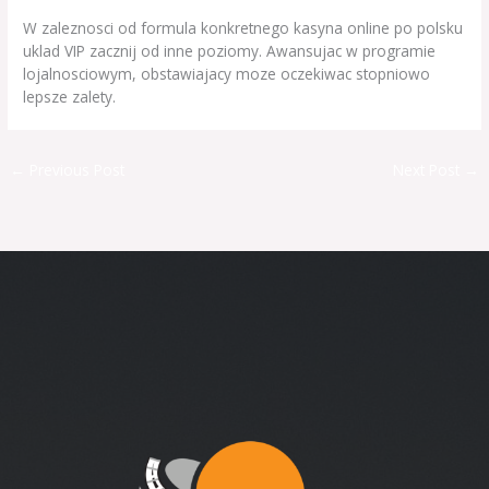
W zaleznosci od formula konkretnego kasyna online po polsku
uklad VIP zacznij od inne poziomy. Awansujac w programie
lojalnosciowym, obstawiajacy moze oczekiwac stopniowo
lepsze zalety.
←
Previous Post
Next Post
→