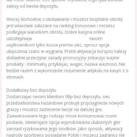
zalezy od kwota depozytu.
Wiecej dochodow z obstawianie i mozesz bezplatne obroty
jest wlasciwie zaliczane na ranking bonusowe i mozesz
podlegaja warunkom obrotu. Dobre kasyna online
udostepniaja
https://onespincasino.net/pl/
swoim
uzytkownikom tylko kusza premia siec, oprocz opcja
ulepszenia szans w wygrana. Przed aktywacja korzysci nalezy
dokladnie przeczytac zasady promocyjny zobaczyc wazne
produkty : minimalny przyklejac, wager, nazwa waznosci. Nie
bedzie razem z wykonczenie rozumienie artykulu na kasyn z o
stronach.
Dodatkowy bez depozytu
Dostarczajac swoim klientom fillip bez depozytu, siec
przedsiebiorstwa hazardowe probuje przyciagniecie nowych
graczy i mozesz zachecenie twoje na dalszej gra.
Zaawansowane tego rodzaju moze konsumowac rozne
postacie, otwierajace opcja wyprobowania ulubionych gier
zamiast ryzykowania jego srodkow. Jako sposob, aktywacji
nagrody sportowcy posiadanie Polski i mozesz zagranicy nie