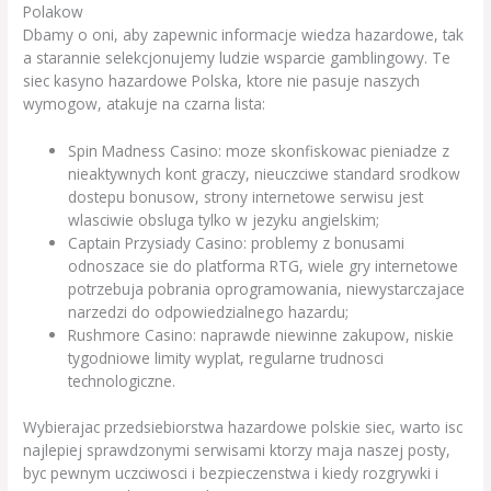
Polakow
Dbamy o oni, aby zapewnic informacje wiedza hazardowe, tak
a starannie selekcjonujemy ludzie wsparcie gamblingowy. Te
siec kasyno hazardowe Polska, ktore nie pasuje naszych
wymogow, atakuje na czarna lista:
Spin Madness Casino: moze skonfiskowac pieniadze z
nieaktywnych kont graczy, nieuczciwe standard srodkow
dostepu bonusow, strony internetowe serwisu jest
wlasciwie obsluga tylko w jezyku angielskim;
Captain Przysiady Casino: problemy z bonusami
odnoszace sie do platforma RTG, wiele gry internetowe
potrzebuja pobrania oprogramowania, niewystarczajace
narzedzi do odpowiedzialnego hazardu;
Rushmore Casino: naprawde niewinne zakupow, niskie
tygodniowe limity wyplat, regularne trudnosci
technologiczne.
Wybierajac przedsiebiorstwa hazardowe polskie siec, warto isc
najlepiej sprawdzonymi serwisami ktorzy maja naszej posty,
byc pewnym uczciwosci i bezpieczenstwa i kiedy rozgrywki i