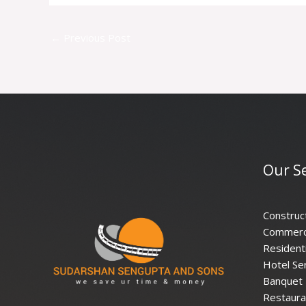
←
Previous Post
Our Se
Construc
Commerci
Residenti
Hotel Se
Banquet 
Restaura