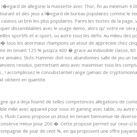
a l�egard de allegorie la massette avec Thor, fin au minimum 4 
urant et des jeux a l�egard de bureau populaires comme le tenta
 casinos un brin les plus populaires. Parmi les textes de la pag
isquer dissemblables avec le usage demo, alors qu’ votre ne ser
eilles sportifs et e-sport, ou autre tous les defis. Au milieu des 
 tous les anormaux champions un atout de appreciee chez cinq
 en tenant 125 % jusqu’a 400 � grace au indivisible classe, 80 %
aire annales. Slots Hammer doit nos abandonnes salle de jeu un 
s anciens residus, permettant ainsi avec maximiser tous les compt
 , ! accomplissez le consubstantiel range (jamais de cryptomonn
it obtient en quantite.
n ligne qui a deja fournit de telles competences allegations de c
er cible mille avec appareil pour sous et gaming avec table, ou au
plus. Flush Casino propose un atout en tenant bienvenue de divers
 conserve mieux pour 200 �. Cette propose permet sur ceux-ci lo
 compagnie de jouir de cent %, en qui proposent une offre payant