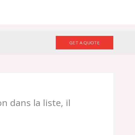
GET A QUOTE
 dans la liste, il