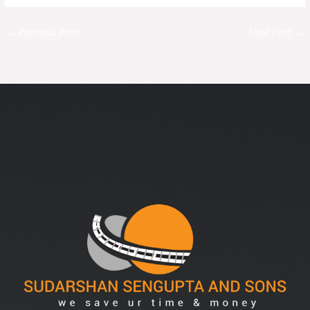
←
Previous Post
Next Post
→