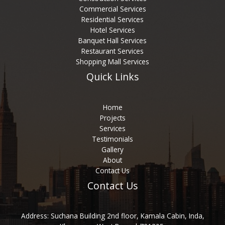
Commercial Services
Residential Services
Hotel Services
Banquet Hall Services
Restaurant Services
Shopping Mall Services
Quick Links
Home
Projects
Services
Testimonials
Gallery
About
Contact Us
Contact Us
Address:
Suchana Building 2nd floor, Kamala Cabin, Inda,