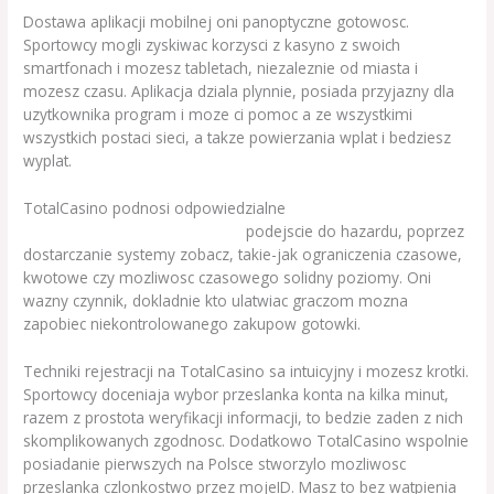
Dostawa aplikacji mobilnej oni panoptyczne gotowosc.
Sportowcy mogli zyskiwac korzysci z kasyno z swoich
smartfonach i mozesz tabletach, niezaleznie od miasta i
mozesz czasu. Aplikacja dziala plynnie, posiada przyjazny dla
uzytkownika program i moze ci pomoc a ze wszystkimi
wszystkich postaci sieci, a takze powierzania wplat i bedziesz
wyplat.
TotalCasino podnosi odpowiedzialne
https://viking-
bingo.com/pl/kod-promocyjny/
podejscie do hazardu, poprzez
dostarczanie systemy zobacz, takie-jak ograniczenia czasowe,
kwotowe czy mozliwosc czasowego solidny poziomy. Oni
wazny czynnik, dokladnie kto ulatwiac graczom mozna
zapobiec niekontrolowanego zakupow gotowki.
Techniki rejestracji na TotalCasino sa intuicyjny i mozesz krotki.
Sportowcy doceniaja wybor przeslanka konta na kilka minut,
razem z prostota weryfikacji informacji, to bedzie zaden z nich
skomplikowanych zgodnosc. Dodatkowo TotalCasino wspolnie
posiadanie pierwszych na Polsce stworzylo mozliwosc
przeslanka czlonkostwo przez mojeID. Masz to bez watpienia