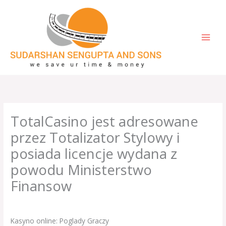
Skip
to
content
TotalCasino jest adresowane
przez Totalizator Stylowy i
posiada licencje wydana z
powodu Ministerstwo
Finansow
/
Uncategorized
/ By
einetic
Kasyno online: Poglady Graczy