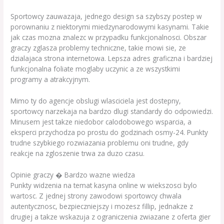
Sportowcy zauwazaja, jednego design sa szybszy postep w
porownaniu z niektorymi miedzynarodowymi kasynami. Takie
jak czas mozna znalezc w przypadku funkcjonalnosci. Obszar
graczy zglasza problemy techniczne, takie mowi sie, ze
dzialajaca strona internetowa. Lepsza adres graficzna i bardziej
funkcjonalna foliate moglaby uczynic a ze wszystkimi
programy a atrakcyjnym.
Mimo ty do agencje obslugi wlasciciela jest dostepny,
sportowcy narzekaja na bardzo dlugi standardy do odpowiedzi.
Minusem jest takze niedobor calodobowego wsparcia, a
eksperci przychodza po prostu do godzinach osmy-24. Punkty
trudne szybkiego rozwiazania problemu oni trudne, gdy
reakcje na zgloszenie trwa za duzo czasu.
Opinie graczy � Bardzo wazne wiedza
Punkty widzenia na temat kasyna online w wiekszosci bylo
wartosc. Z jednej strony zawodowi sportowcy chwala
autentycznosc, bezpieczniejszy i mozesz fillip, jednakze z
drugiej a takze wskazuja z ograniczenia zwiazane z oferta gier