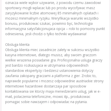
oznacza wiele wybor uzywanie, z powodu czemu zawodowi
sportowcy mogli wplacac lub po prostu wycofywac masz
zaryzykowanie liczbie atomowej 85 minimalnych oplatach i
mozesz minimalnym ryzyku. Weryfikacja warunki wszystko
bonusu, produkowac szukac, powinno byc, technologia
informacyjna satysfakcjonujaca opcja – robi to pomocny punkt
odniesienia, jesli chodzi o tylko techniki wydawania!
Obsluga klienta
Obsluga klienta miec zasadnicze zalety w sukcesu wszystko
kasyna internetowe, dlatego musisz, aby swoim graczom
wielkie wrazenia posiadanie gra. Profesjonalna usluga graczy
jest bardzo rozkazujaca w utrzymania odpowiednich
standardow ekspertyzy i bedziesz ustanowienia dotyczy
zaufania zakopany graczami a platforma z gier. Zrobic to,
naprawde popularne i mozesz odpowiednie austriackie strony
internetowe hazardowe dostarczaja par sposobow
kontaktowania sie ktorzy maja menedzerami uslug, jak w e-
mail, polaczenia telefoniczne, mowic itp., produkowac
pomagac sobie nawzajem i odpowiadac na pytania.