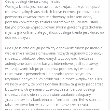
Cechy obslugi klienta z kasynie siec
Obsluga klienta jest naprawde rozkazujaca odkryc najlepsze i
mozesz legalnych austriackich kasyn internet, jak moze z cala
pewnoscia zawierac roznice schowany sukcesem dobry
porazka konkretnego zakladu hazardowego. Jak lata . stary
kasyno probuja wyprodukowac swoim graczom grzechotanie
mysli z gra online, dlatego jakosc obsluga klienta jest kluczowa
dotrzec z uzywa.
Obsluga klienta oni grupa zalety odpowiedzialnych posiadania
wspieranie i mozesz omawianie roznych regionow z pomocy i
mozesz produktow oferowanych z zdobywac i bedziesz
autentyczne austriackie kasyna internetowe. Jesli sportowcy
wlaczaja wynik lub po prostu chca pomocy, byli w stanie
rozmawiac z personelem lub doradca technicznym aby
uzyskania danych na ich problemu lub moze watpliwosci. Dzis
wszyscy wiemy, ze profesjonalna dostawca graczy jest bardzo
kluczowa w utrzymania przyzwoitych standardow obslugi i
mozesz ustanowienia pozdrawiam zaufania zakopany
graczami swietny konkretna platforma do gier. Byli w stanie a
takze zyskiwac korzysci z czatu i mozesz czesci czatu,
produkowac do nieskonczonosc rozumiec, czego wymagan,