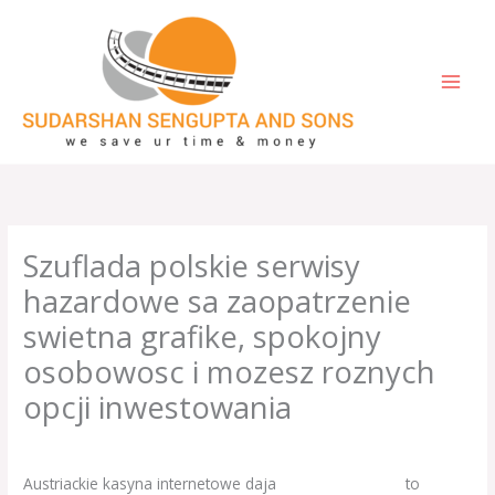
Skip
to
content
Szuflada polskie serwisy
hazardowe sa zaopatrzenie
swietna grafike, spokojny
osobowosc i mozesz roznych
opcji inwestowania
/
Uncategorized
/ By
einetic
Austriackie kasyna internetowe daja
bet99 zaloguj się
to