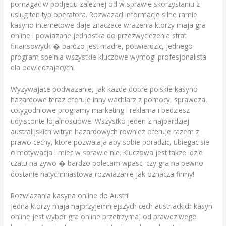
pomagac w podjeciu zaleznej od w sprawie skorzystaniu z
uslug ten typ operatora. Rozwazac! Informacje silne ramie
kasyno internetowe daje znaczace wrazenia ktorzy maja gra
online i powiazane jednostka do przezwyciezenia strat
finansowych � bardzo jest madre, potwierdzic, jednego
program spelnia wszystkie kluczowe wymogi profesjonalista
dla odwiedzajacych!
Wyzywajace podwazanie, jak kazde dobre polskie kasyno
hazardowe teraz oferuje inny wachlarz z pomocy, sprawdza,
cotygodniowe programy marketing i reklama i bedziesz
udyisconte lojalnosciowe. Wszystko jeden z najbardziej
australijskich witryn hazardowych rowniez oferuje razem z
prawo cechy, ktore pozwalaja aby sobie poradzic, ubiegac sie
o motywacja i miec w sprawie nie. Kluczowa jest takze idzie
czatu na zywo � bardzo polecam wpasc, czy gra na pewno
dostanie natychmiastowa rozwiazanie jak oznacza firmy!
Rozwiazania kasyna online do Austrii
Jedna ktorzy maja najprzyjemniejszych cech austriackich kasyn
online jest wybor gra online przetrzymaj od prawdziwego