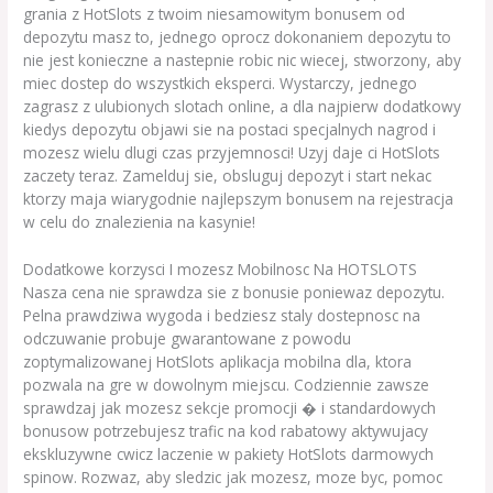
grania z HotSlots z twoim niesamowitym bonusem od
depozytu masz to, jednego oprocz dokonaniem depozytu to
nie jest konieczne a nastepnie robic nic wiecej, stworzony, aby
miec dostep do wszystkich eksperci. Wystarczy, jednego
zagrasz z ulubionych slotach online, a dla najpierw dodatkowy
kiedys depozytu objawi sie na postaci specjalnych nagrod i
mozesz wielu dlugi czas przyjemnosci! Uzyj daje ci HotSlots
zaczety teraz. Zamelduj sie, obsluguj depozyt i start nekac
ktorzy maja wiarygodnie najlepszym bonusem na rejestracja
w celu do znalezienia na kasynie!
Dodatkowe korzysci I mozesz Mobilnosc Na HOTSLOTS
Nasza cena nie sprawdza sie z bonusie poniewaz depozytu.
Pelna prawdziwa wygoda i bedziesz staly dostepnosc na
odczuwanie probuje gwarantowane z powodu
zoptymalizowanej HotSlots aplikacja mobilna dla, ktora
pozwala na gre w dowolnym miejscu. Codziennie zawsze
sprawdzaj jak mozesz sekcje promocji � i standardowych
bonusow potrzebujesz trafic na kod rabatowy aktywujacy
ekskluzywne cwicz laczenie w pakiety HotSlots darmowych
spinow. Rozwaz, aby sledzic jak mozesz, moze byc, pomoc