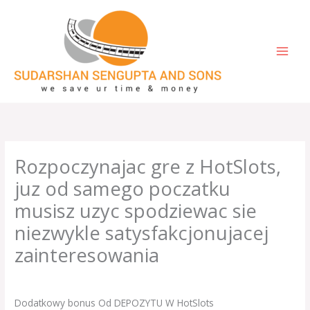
Skip
to
content
Rozpoczynajac gre z HotSlots,
juz od samego poczatku
musisz uzyc spodziewac sie
niezwykle satysfakcjonujacej
zainteresowania
/
Uncategorized
/ By
einetic
Dodatkowy bonus Od DEPOZYTU W HotSlots