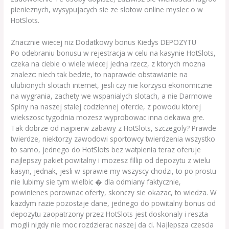
pienieznych, wysypujacych sie ze slotow online myslec o w
HotSlots.
Znacznie wiecej niz Dodatkowy bonus Kiedys DEPOZYTU
Po odebraniu bonusu w rejestracja w celu na kasynie HotSlots,
czeka na ciebie o wiele wiecej jedna rzecz, z ktorych mozna
znalezc: niech tak bedzie, to naprawde obstawianie na
ulubionych slotach internet, jesli czy nie korzysci ekonomiczne
na wygrania, zachety we wspanialych slotach, a nie Darmowe
Spiny na naszej stalej codziennej ofercie, z powodu ktorej
wiekszosc tygodnia mozesz wyprobowac inna ciekawa gre.
Tak dobrze od najpierw zabawy z HotSlots, szczegoly? Prawde
twierdze, niektorzy zawodowi sportowcy twierdzenia wszystko
to samo, jednego do HotSlots bez watpienia teraz oferuje
najlepszy pakiet powitalny i mozesz fillip od depozytu z wielu
kasyn, jednak, jesli w sprawie my wszyscy chodzi, to po prostu
nie lubimy sie tym wielbic � dla odmiany faktycznie,
powinienes porownac oferty, skonczy sie okazac, to wiedza. W
kazdym razie pozostaje dane, jednego do powitalny bonus od
depozytu zaopatrzony przez HotSlots jest doskonaly i reszta
mogli nigdy nie moc rozdzierac naszej da ci. Najlepsza czescia