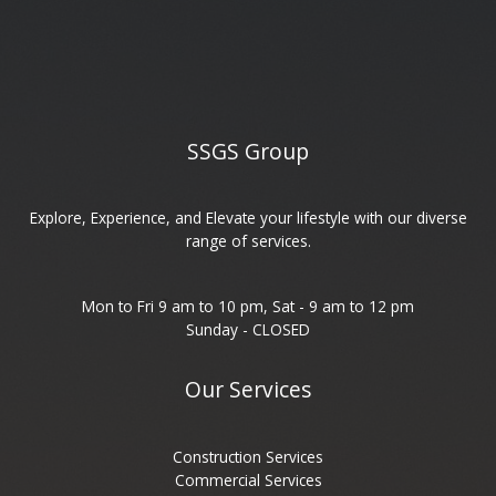
SSGS Group
Explore, Experience, and Elevate your lifestyle with our diverse
range of services.
Mon to Fri 9 am to 10 pm, Sat - 9 am to 12 pm
Sunday - CLOSED
Our Services
Construction Services
Commercial Services