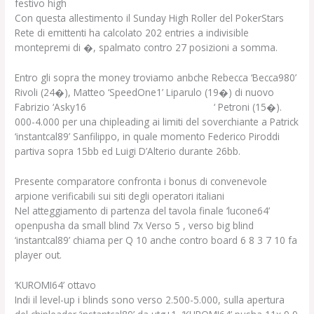
festivo high
Con questa allestimento il Sunday High Roller del PokerStars
Rete di emittenti ha calcolato 202 entries a indivisible
montepremi di �, spalmato contro 27 posizioni a somma.
Entro gli sopra the money troviamo anbche Rebecca ‘Becca980’
Rivoli (24�), Matteo ‘SpeedOne1’ Liparulo (19�) di nuovo
Fabrizio ‘Asky16
http://signorbet-casino.com
‘ Petroni (15�).
000-4.000 per una chipleading ai limiti del soverchiante a Patrick
‘instantcal89’ Sanfilippo, in quale momento Federico Piroddi
partiva sopra 15bb ed Luigi D’Alterio durante 26bb.
Presente comparatore confronta i bonus di convenevole
arpione verificabili sui siti degli operatori italiani
Nel atteggiamento di partenza del tavola finale ‘lucone64’
openpusha da small blind 7x Verso 5 , verso big blind
‘instantcal89’ chiama per Q 10 anche contro board 6 8 3 7 10 fa
player out.
‘KUROMI64’ ottavo
Indi il level-up i blinds sono verso 2.500-5.000, sulla apertura