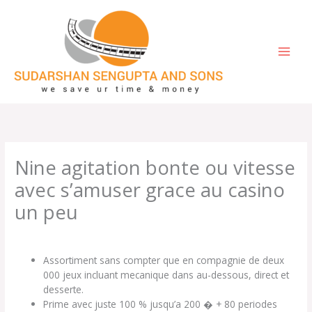
Skip
to
content
Nine agitation bonte ou vitesse
avec s’amuser grace au casino
un peu
/
Uncategorized
/ By
einetic
Assortiment sans compter que en compagnie de deux
000 jeux incluant mecanique dans au-dessous, direct et
desserte.
Prime avec juste 100 % jusqu’a 200 � + 80 periodes