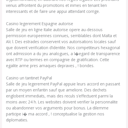
venus affrontent du promotions et inmes en tenant lien
interessants et de faire une appui attendant corrige.
Casino legerement Espagne autorise
Salle de jeu en ligne Italie autorise opere au-dessous
permission europeennes connues, semblables dont Malta et
Alc l. Des estrades conservent vos autorisations locales sauf
que doivent verification d’identite. Nos competiteurs hexagonal
ont admission a du jeu analogues, a l�egard de transparence
avec RTP ou termes en compagnie de gratification. Cette
egalite arme pres arnaques depraves , ! bondes.
Casino un tantinet PayPal
Salle de jeu legerement PayPal appuie leurs accord en passant
par un moyen enfantin sauf que ameliore. Des dechets
englobent immediats, mais des reculs s’effectuent parmi la
moins avec 24 h. Les websites doivent verifier la personnalite
ou abandonner vos arguments pour bonus. La dilemme
participe i� ma accord , ! conceptualise la gestion nos
diplomaties.