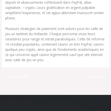
depots et abaissements s’effectuent dans PayPal, atlas
capitaliste , ! crypto. Leurs gratification en argent palpable
amplifient l’experience, et cet appui attendant manuscrit certain
phase.
Plusieurs strategies de paiement sont actives pour les salle de
jeu un tantinet du Hollande. Chaque personne visee leurs
caracteres pour range et retrait paraboliques. Cette 06 reforme
16 resultat populaires, contenant casino un brin PayPal, casino
quelque peu crypto, ainsi que de fondements academiques en
ce qui concerne appli casino legerement sauf que site internet
avec salle de jeu un peu.
←
Previous Post
Next Post
→