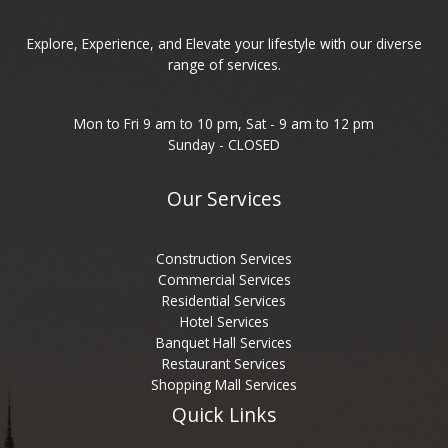
Explore, Experience, and Elevate your lifestyle with our diverse
range of services.
Mon to Fri 9 am to 10 pm, Sat - 9 am to 12 pm
Sunday - CLOSED
Our Services
Construction Services
Commercial Services
Residential Services
Hotel Services
Banquet Hall Services
Restaurant Services
Shopping Mall Services
Quick Links