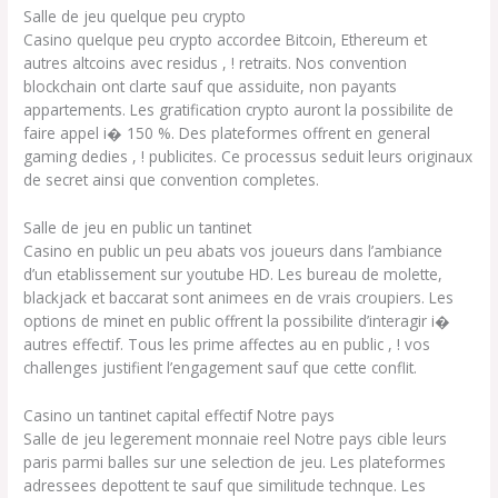
Salle de jeu quelque peu crypto
Casino quelque peu crypto accordee Bitcoin, Ethereum et
autres altcoins avec residus , ! retraits. Nos convention
blockchain ont clarte sauf que assiduite, non payants
appartements. Les gratification crypto auront la possibilite de
faire appel i� 150 %. Des plateformes offrent en general
gaming dedies , ! publicites. Ce processus seduit leurs originaux
de secret ainsi que convention completes.
Salle de jeu en public un tantinet
Casino en public un peu abats vos joueurs dans l’ambiance
d’un etablissement sur youtube HD. Les bureau de molette,
blackjack et baccarat sont animees en de vrais croupiers. Les
options de minet en public offrent la possibilite d’interagir i�
autres effectif. Tous les prime affectes au en public , ! vos
challenges justifient l’engagement sauf que cette conflit.
Casino un tantinet capital effectif Notre pays
Salle de jeu legerement monnaie reel Notre pays cible leurs
paris parmi balles sur une selection de jeu. Les plateformes
adressees depottent te sauf que similitude technque. Les