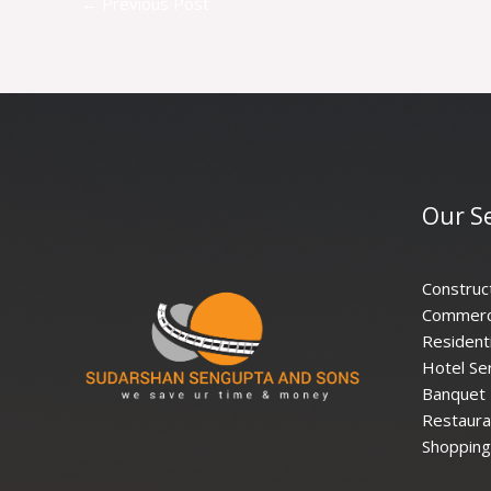
←
Previous Post
Our Se
Construc
Commerci
Residenti
Hotel Se
Banquet 
Restaura
Shopping