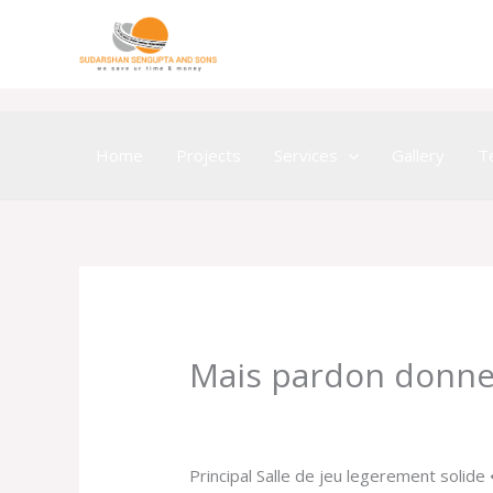
Skip
to
content
Home
Projects
Services
Gallery
T
Mais pardon donner 
/
Uncategorized
/ By
einetic
Principal Salle de jeu legerement solid