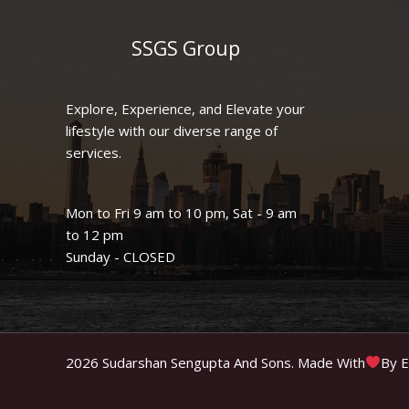
SSGS Group
Explore, Experience, and Elevate your
lifestyle with our diverse range of
services.
Mon to Fri 9 am to 10 pm, Sat - 9 am
to 12 pm
Sunday - CLOSED
2026 Sudarshan Sengupta And Sons. Made With
By
E