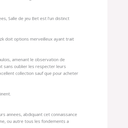
, Salle de jeu Bet est l’un distinct
zk doit options merveilleux ayant trait
aulois, amenant le observation de
t sans oublier les respecter leurs
cellent collection sauf que pour acheter
inent.
ieurs annees, abdiquant cet connaissance
gne, ou autre tous les fondements a