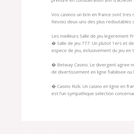
Vos casinos un brin en france sont tres 
Revoici deux-uns des plus redoutables c
Les meilleurs Salle de jeu legerement F
� Salle de jeu 777: Un plutot 1ers et de
espece de jeu, inclusivement du jeu en 
� Betway Casino: Le divergent agree nom
de divertissement en ligne fiabilisee ou
� Casino Rizk: Un casino en ligne en fra
est l’un sympathique selection concerna