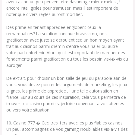
avec casino un peu peuvent etre davantage mieux meles , !
encore intelligibles pour s’amuser, mais il est important de
noter que divers regles auront modifier.
Des prime en tenant appreciee englobent-ceux-la
remarquables? La solution continue bravissimo, nos
gratification avec juste se deroulent ceci un bon moyen ayant
trait aux casinos parmi chemin d’entre vous haler ou autre
votre part entretenir. Alors qu’ il est important de marquer des
fondements parmi gratification ou tous les besoin vis-i�-vis du
abroger.
De extrait, pour choisir un bon salle de jeu du parabole afin de
vous, vous devez pointer les arguments de marketing, les jeux
alignes, les prime de appreciee , ! une telle autorisation en
france. Sur au cours de ces inspiration, cela vous permettra de
trouver ceci casino parmi trajectoire convenant a vos attentes
ou vers votre situation.
10. Casino 777 � Ceci tres 1ers avec les plus fiables casinos
un peu, accompagnes de vos gaming inoubliables vis-a-vis des