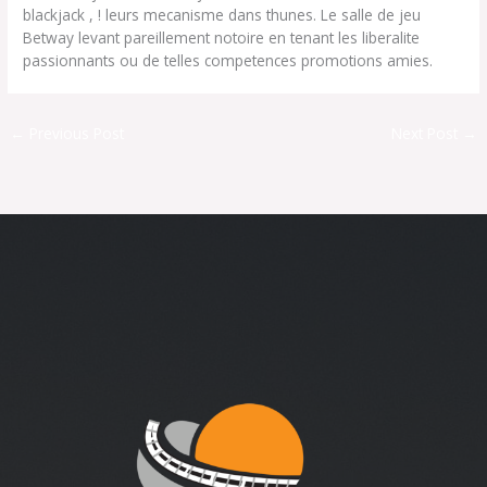
blackjack , ! leurs mecanisme dans thunes. Le salle de jeu
Betway levant pareillement notoire en tenant les liberalite
passionnants ou de telles competences promotions amies.
←
Previous Post
Next Post
→