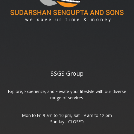
SSGS Group
Explore, Experience, and Elevate your lifestyle with our diverse
range of services.
Mon to Fri 9 am to 10 pm, Sat - 9 am to 12 pm
Sunday - CLOSED