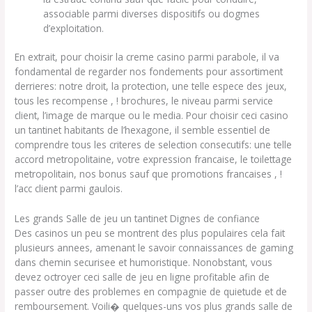
associable parmi diverses dispositifs ou dogmes
d’exploitation.
En extrait, pour choisir la creme casino parmi parabole, il va
fondamental de regarder nos fondements pour assortiment
derrieres: notre droit, la protection, une telle espece des jeux,
tous les recompense , ! brochures, le niveau parmi service
client, l’image de marque ou le media. Pour choisir ceci casino
un tantinet habitants de l’hexagone, il semble essentiel de
comprendre tous les criteres de selection consecutifs: une telle
accord metropolitaine, votre expression francaise, le toilettage
metropolitain, nos bonus sauf que promotions francaises , !
l’acc client parmi gaulois.
Les grands Salle de jeu un tantinet Dignes de confiance
Des casinos un peu se montrent des plus populaires cela fait
plusieurs annees, amenant le savoir connaissances de gaming
dans chemin securisee et humoristique. Nonobstant, vous
devez octroyer ceci salle de jeu en ligne profitable afin de
passer outre des problemes en compagnie de quietude et de
remboursement. Voili� quelques-uns vos plus grands salle de