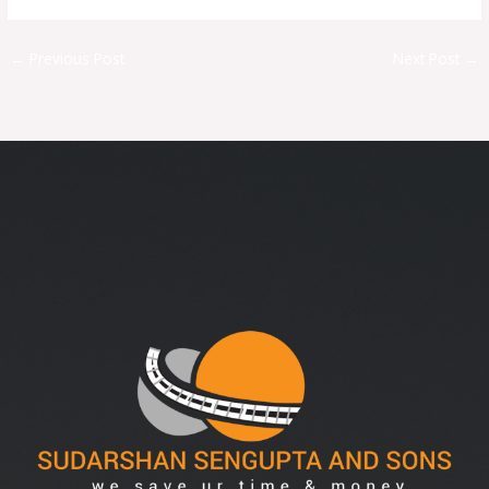
←
Previous Post
Next Post
→