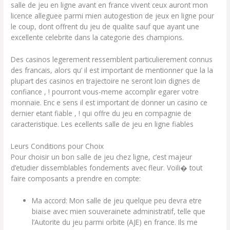
salle de jeu en ligne avant en france vivent ceux auront mon
licence alleguee parmi mien autogestion de jeux en ligne pour
le coup, dont offrent du jeu de qualite sauf que ayant une
excellente celebrite dans la categorie des champions.
Des casinos legerement ressemblent particulierement connus
des francais, alors qu’ il est important de mentionner que la la
plupart des casinos en trajectoire ne seront loin dignes de
confiance , ! pourront vous-meme accomplir egarer votre
monnaie. Enc e sens il est important de donner un casino ce
dernier etant fiable , ! qui offre du jeu en compagnie de
caracteristique. Les ecellents salle de jeu en ligne fiables
Leurs Conditions pour Choix
Pour choisir un bon salle de jeu chez ligne, c’est majeur
d’etudier dissemblables fondements avec fleur. Voili� tout
faire composants a prendre en compte:
Ma accord: Mon salle de jeu quelque peu devra etre
biaise avec mien souverainete administratif, telle que
l’Autorite du jeu parmi orbite (AJE) en france. Ils me