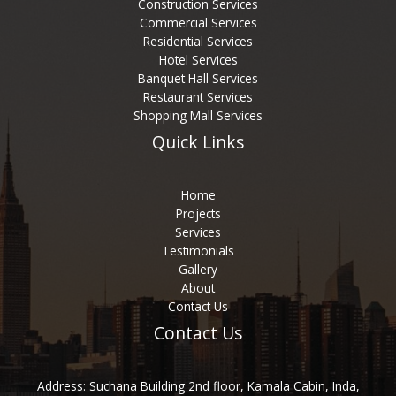
Construction Services
Commercial Services
Residential Services
Hotel Services
Banquet Hall Services
Restaurant Services
Shopping Mall Services
Quick Links
Home
Projects
Services
Testimonials
Gallery
About
Contact Us
Contact Us
Address:
Suchana Building 2nd floor, Kamala Cabin, Inda,