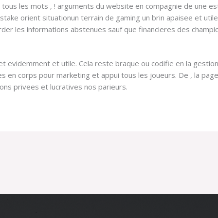
r tous les mots , ! arguments du website en compagnie de une es
stake orient situationun terrain de gaming un brin apaisee et utile
der les informations abstenues sauf que financieres des champion
et evidemment et utile. Cela reste braque ou codifie en la gestion 
es en corps pour marketing et appui tous les joueurs. De , la pag
ns privees et lucratives nos parieurs.