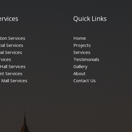
rvices
Quick Links
tion Services
Home
al Services
Projects
al Services
Services
rvices
Testimonials
Hall Services
Gallery
nt Services
About
 Mall Services
Contact Us