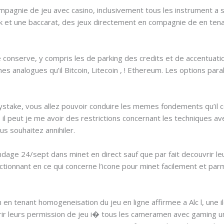
mpagnie de jeu avec casino, inclusivement tous les instrument a 
ack et une baccarat, des jeux directement en compagnie de en tena
 conserve, y compris les de parking des credits et de accentuatio
nes analogues qu’il Bitcoin, Litecoin , ! Ethereum. Les options par
ystake, vous allez pouvoir conduire les memes fondements qu’il c
il peut je me avoir des restrictions concernant les techniques 
s souhaitez annihiler.
dage 24/sept dans minet en direct sauf que par fait decouvrir le
tionnant en ce qui concerne l’icone pour minet facilement et parm
en tenant homogeneisation du jeu en ligne affirmee a Alc l, une i
ir leurs permission de jeu i� tous les cameramen avec gaming un