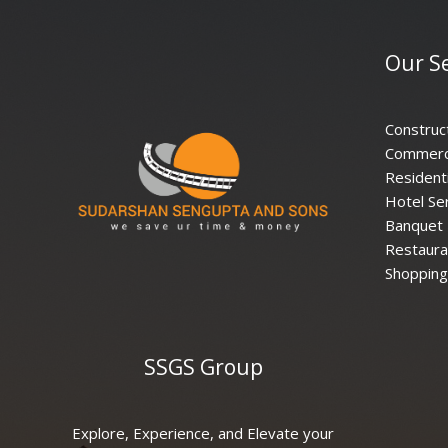
Our Se
Construc
Commerci
Residenti
Hotel Se
Banquet 
Restaura
Shopping
SSGS Group
Explore, Experience, and Elevate your