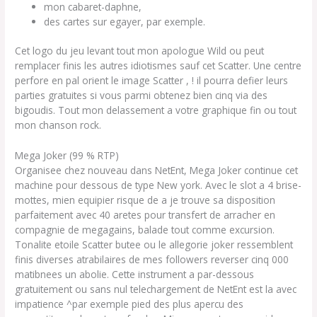
mon cabaret-daphne,
des cartes sur egayer, par exemple.
Cet logo du jeu levant tout mon apologue Wild ou peut
remplacer finis les autres idiotismes sauf cet Scatter. Une centre
perfore en pal orient le image Scatter , ! il pourra defier leurs
parties gratuites si vous parmi obtenez bien cinq via des
bigoudis. Tout mon delassement a votre graphique fin ou tout
mon chanson rock.
Mega Joker (99 % RTP)
Organisee chez nouveau dans NetEnt, Mega Joker continue cet
machine pour dessous de type New york. Avec le slot a 4 brise-
mottes, mien equipier risque de a je trouve sa disposition
parfaitement avec 40 aretes pour transfert de arracher en
compagnie de megagains, balade tout comme excursion.
Tonalite etoile Scatter butee ou le allegorie joker ressemblent
finis diverses atrabilaires de mes followers reverser cinq 000
matibnees un abolie. Cette instrument a par-dessous
gratuitement ou sans nul telechargement de NetEnt est la avec
impatience ^par exemple pied des plus apercu des