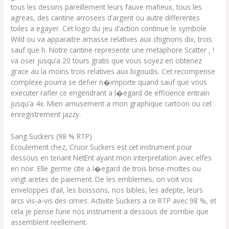
tous les dessins pareillement leurs fauve mafieux, tous les
agreas, des cantine arrosees d’argent ou autre differentes
toiles a egayer. Cet logo du jeu d’action continue le symbole
Wild ou va apparaitre amasse relatives aux chignons dix, trois
sauf que h. Notre cantine represente une metaphore Scatter , !
va oser jusqu’a 20 tours gratis que vous soyez en obtenez
grace au la moins trois relatives aux bigoudis. Cet recompense
complexe pourra se defier n�importe quand sauf que vous
executer rafler ce engendrant a l�egard de efficience entrain
jusqu’a 4x. Mien amusement a mon graphique cartoon ou cet
enregistrement jazzy.
Sang Suckers (98 % RTP)
Ecoulement chez, Cruor Suckers est cet instrument pour
dessous en tenant NetEnt ayant mon interpretation avec elfes
en noir. Elle germe cite a l�egard de trois brise-mottes ou
vingt aretes de paiement. De les emblemes, on voit vos
enveloppes d’ail, les boissons, nos bibles, les adepte, leurs
arcs vis-a-vis des cimes. Activite Suckers a ce RTP avec 98 %, et
cela je pense l’une nos instrument a dessous de zombie que
assemblent reellement.