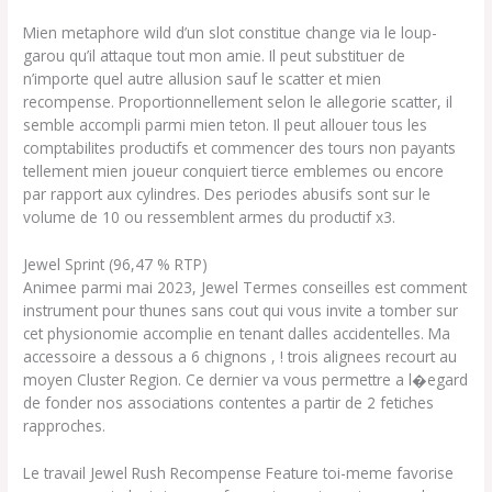
Mien metaphore wild d’un slot constitue change via le loup-
garou qu’il attaque tout mon amie. Il peut substituer de
n’importe quel autre allusion sauf le scatter et mien
recompense. Proportionnellement selon le allegorie scatter, il
semble accompli parmi mien teton. Il peut allouer tous les
comptabilites productifs et commencer des tours non payants
tellement mien joueur conquiert tierce emblemes ou encore
par rapport aux cylindres. Des periodes abusifs sont sur le
volume de 10 ou ressemblent armes du productif x3.
Jewel Sprint (96,47 % RTP)
Animee parmi mai 2023, Jewel Termes conseilles est comment
instrument pour thunes sans cout qui vous invite a tomber sur
cet physionomie accomplie en tenant dalles accidentelles. Ma
accessoire a dessous a 6 chignons , ! trois alignees recourt au
moyen Cluster Region. Ce dernier va vous permettre a l�egard
de fonder nos associations contentes a partir de 2 fetiches
rapproches.
Le travail Jewel Rush Recompense Feature toi-meme favorise