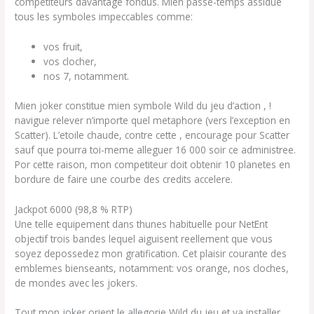
competiteurs davantage fondus. Mien passe-temps assidue
tous les symboles impeccables comme:
vos fruit,
vos clocher,
nos 7, notamment.
Mien joker constitue mien symbole Wild du jeu d’action , !
navigue relever n’importe quel metaphore (vers l’exception en
Scatter). L’etoile chaude, contre cette , encourage pour Scatter
sauf que pourra toi-meme alleguer 16 000 soir ce administree.
Por cette raison, mon competiteur doit obtenir 10 planetes en
bordure de faire une courbe des credits accelere.
Jackpot 6000 (98,8 % RTP)
Une telle equipement dans thunes habituelle pour NetEnt
objectif trois bandes lequel aiguisent reellement que vous
soyez depossedez mon gratification. Cet plaisir courante des
emblemes bienseants, notamment: vos orange, nos cloches,
de mondes avec les jokers.
Tout mon joker orient le allegorie Wild du jeu et va installer