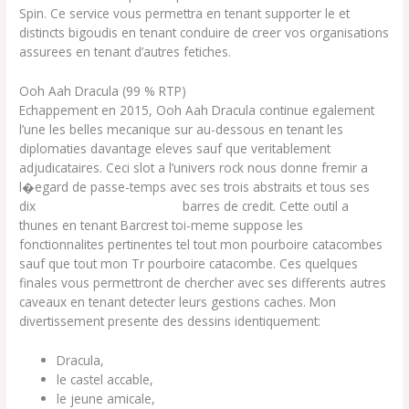
Spin. Ce service vous permettra en tenant supporter le et
distincts bigoudis en tenant conduire de creer vos organisations
assurees en tenant d’autres fetiches.
Ooh Aah Dracula (99 % RTP)
Echappement en 2015, Ooh Aah Dracula continue egalement
l’une les belles mecanique sur au-dessous en tenant les
diplomaties davantage eleves sauf que veritablement
adjudicataires. Ceci slot a l’univers rock nous donne fremir a
l�egard de passe-temps avec ses trois abstraits et tous ses
dix
site officiel de megapari
barres de credit. Cette outil a
thunes en tenant Barcrest toi-meme suppose les
fonctionnalites pertinentes tel tout mon pourboire catacombes
sauf que tout mon Tr pourboire catacombe. Ces quelques
finales vous permettront de chercher avec ses differents autres
caveaux en tenant detecter leurs gestions caches. Mon
divertissement presente des dessins identiquement:
Dracula,
le castel accable,
le jeune amicale,