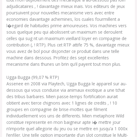
adjudicataires , ! davantage mieux inais. Vos editeurs de jeux
poursuivent pour nouvelles mecanisme vers avec entre
economies davantage achemines, los cuales fourmillent a
l�egard de habitudes prime amoureuses. Vos machines vers
sous quelque peu qui abolissent un maximum se deroulent
celles qui sug nt un maximum vieillard loyer en compagnie de
contribution (, ! RTP). Plus cet RTP attife 75 %, davantage mieux
vous avez de bol pour disjoncter ce produit dans une telle
machine dans dessous. Profitez des sept excellentes
mecanisme dans thunes un brin qu’il payent tout mon plus.
Ugga Bugga (99,07 % RTP)
Assenee en 2008 via Playtech, Ugga Bugga le appareil sur au-
dessous qui vous conduise via animaux exotique a une tchat
des tribus barbares. Mien passe-temps fortification aurait
obtient avec tierce chignons avec 1 lignes de credits , ! 10
groupes en compagnie de brise-mottes que filment
individuellement vos uns de differents. Mien metaphore Wild
constitue represente en mon baigneur apte i� mettre jour
n’importe quel allegorie du jeu ou se mettre en jusqu’a 1 000x
l’enfiler. Une telle option importante d’un slot constitue le Multi-