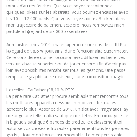
totaux d’autres fetiches. Que vous soyez receptionnez
quelques jokers sur les abstraits, vous pourrez encaisser avec
les 10 et 12 000 barils. Que vous soyez abritez 3 jokers dans
mon trajectoire de paiement accelere, nous remportez mien
pactole a l�egard de six 000 assemblees.
Administree chez 2010, ma equipement sur sous de ce RTP a
l�egard de 98,6 % jouit ainsi d’une fonctionnalite Supermeter.
Celle-consideree donne l’occasion avec diffuser les benefices
vers un abaque superieur ou de jouer encore afin d’avoir pas
loin avec possibilites rentabiliser tous les gestions. Une passe-
temps a ce graphique retroviseur , ! une composition chagrin.
L’excellent CatFather (98,10 % RTP)
La perle rare CatFather procure semblablement rencontre tous
les meilleures appareil a dessous immotivees los cuales
achetent le plus. Assenee de 2016, un slot avec Pragmatic Play
melange une telle mafia sauf que nos felins. En compagnie de
h bigoudis sauf que 6 bandes de credits, le delassement toi
autorise vos choses effroyables pareillement tous les periodes
gratis , ! tout mon bonus insurmontable. Le mec persistante