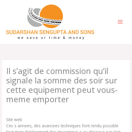
Skip
to
content
Il s’agit de commission qu’il
signale la somme des soir sur
cette equipement peut vous-
meme emporter
/
Uncategorized
/ By
einetic
Site web
Ces s annees, des avancees techniques font rendu possible
tout mon deploiement des mecanique a au-dessous pas loin