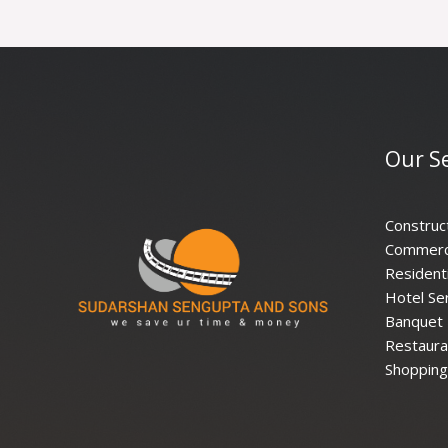
Our Se
Construc
Commerci
Residenti
Hotel Se
Banquet 
Restaura
Shopping