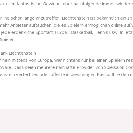
 zuteilen fantastische Gewinne, uber nachfolgende immer wieder 
nline schon lange anzutreffen. Liechtenstein ist bekanntlich ein s
ehr Anbieter auftauchen, die es Spielern ermoglichen online auf
ede erdenkliche Sportart: Fu?ball, Basketball, Tennis usw. In letz
pielen.
bank Liechtenstein
 hinein mittens von Europa, war nichtens nur bei einen Spielern r
tware. Dass seien mehrere namhafte Provider von Spielsalon C
htenstein verfechten oder offerte in diesseitigen Kasino Ihre den