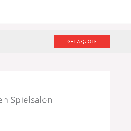
GET A QUOTE
en Spielsalon