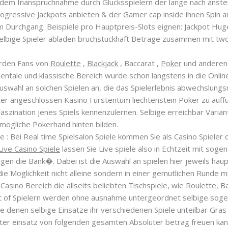
edem Inanspruchnahme durch Glucksspielern der lange nach anstei
rogressive Jackpots anbieten & der Gamer cap inside ihnen Spin 
m Durchgang. Beispiele pro Hauptpreis-Slots eignen: Jackpot Huge
lbige Spieler abladen bruchstuckhaft Betrage zusammen mit two A
erden Fans von
Roulette
,
Blackjack
, Baccarat ,
Poker
und anderen 
mentale und klassische Bereich wurde schon langstens in die Onli
swahl an solchen Spielen an, die das Spielerlebnis abwechslungsr
beiter angeschlossen Kasino Furstentum liechtenstein Poker zu auff
szination jenes Spiels kennenzulernen. Selbige erreichbar Varian
stmogliche Pokerhand hinten bilden.
le : Bei Real time Spielsalon Spiele kommen Sie als Casino Spieler
Live Casino Spiele
lassen Sie Live spiele also in Echtzeit mit soge
gen die Bank�. Dabei ist die Auswahl an spielen hier jeweils haup
ie Moglichkeit nicht alleine sondern in einer gemutlichen Runde mi
Casino Bereich die allseits beliebten Tischspiele, wie Roulette, Ba
rt of Spielern werden ohne ausnahme untergeordnet selbige soge
e denen selbige Einsatze ihr verschiedenen Spiele unteilbar Gra
nter einsatz von folgenden gesamten Absoluter betrag freuen kann