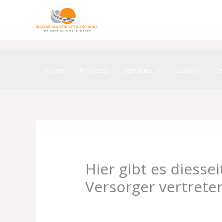
Skip
to
content
Home
Projects
Services
Gallery
T
Hier gibt es diesse
Versorger vertreten
/
Uncategorized
/ By
einetic