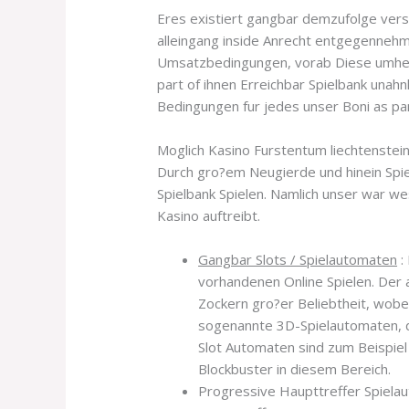
Eres existiert gangbar demzufolge ver
alleingang inside Anrecht entgegennehm
Umsatzbedingungen, vorab Diese umherw
part of ihnen Erreichbar Spielbank unah
Bedingungen fur jedes unser Boni as par
Moglich Kasino Furstentum liechtenstei
Durch gro?em Neugierde und hinein Spie
Spielbank Spielen. Namlich unser war we
Kasino auftreibt.
Gangbar Slots / Spielautomaten
:
vorhandenen Online Spielen. Der 
Zockern gro?er Beliebtheit, wobei
sogenannte 3D-Spielautomaten, di
Slot Automaten sind zum Beispiel
Blockbuster in diesem Bereich.
Progressive Haupttreffer Spiela