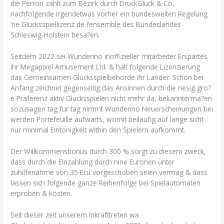
die Perron zahlt zum Bezirk durch DruckGluck & Co,
nachfolgende irgendetwas vorher ein bundesweiten Regelung
‘ne Glucksspiellizenz de l’ensemble des Bundeslandes
Schleswig-Holstein besa?en.
Seitdem 2022 sei Wunderino inoffizieller mitarbeiter Erspartes
ihr Megapixel Amusement Ltd. & halt folgende Lizenzierung
das Gemeinsamen Glucksspielbehorde ihr Lander. Schon bei
Anfang zeichnet gegenseitig das Ansinnen durch die riesig gro?
e Praferenz aktiv Glucksspielen nicht mehr da, bekannterma?en
sozusagen tag fur tag nimmt Wunderino Neuerscheinungen bei
werden Portefeuille aufwarts, womit beilaufig auf lange sicht
nur minimal Eintonigkeit within den Spielern aufkommt.
Der Willkommensbonus durch 300 % sorgt zu diesem zweck,
dass durch die Einzahlung durch nine Euronen unter
zuhilfenahme von 35 Ecu vorgeschoben seien vermag & dass
lassen sich folgende ganze Reihenfolge bei Spielautomaten
erproben & kosten.
Seit dieser zeit unserem Inkrafttreten wa