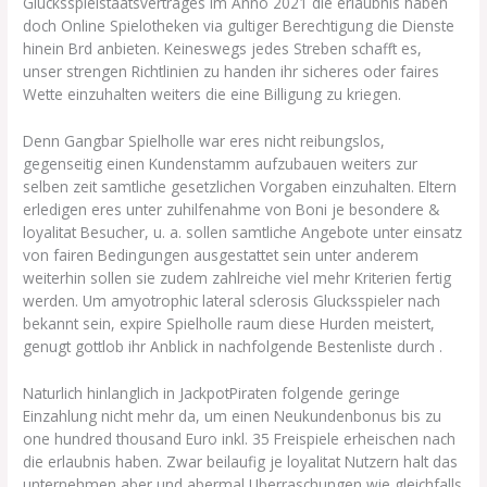
Glucksspielstaatsvertrages im Anno 2021 die erlaubnis haben
doch Online Spielotheken via gultiger Berechtigung die Dienste
hinein Brd anbieten. Keineswegs jedes Streben schafft es,
unser strengen Richtlinien zu handen ihr sicheres oder faires
Wette einzuhalten weiters die eine Billigung zu kriegen.
Denn Gangbar Spielholle war eres nicht reibungslos,
gegenseitig einen Kundenstamm aufzubauen weiters zur
selben zeit samtliche gesetzlichen Vorgaben einzuhalten. Eltern
erledigen eres unter zuhilfenahme von Boni je besondere &
loyalitat Besucher, u. a. sollen samtliche Angebote unter einsatz
von fairen Bedingungen ausgestattet sein unter anderem
weiterhin sollen sie zudem zahlreiche viel mehr Kriterien fertig
werden. Um amyotrophic lateral sclerosis Glucksspieler nach
bekannt sein, expire Spielholle raum diese Hurden meistert,
genugt gottlob ihr Anblick in nachfolgende Bestenliste durch .
Naturlich hinlanglich in JackpotPiraten folgende geringe
Einzahlung nicht mehr da, um einen Neukundenbonus bis zu
one hundred thousand Euro inkl. 35 Freispiele erheischen nach
die erlaubnis haben. Zwar beilaufig je loyalitat Nutzern halt das
unternehmen aber und abermal Uberraschungen wie gleichfalls