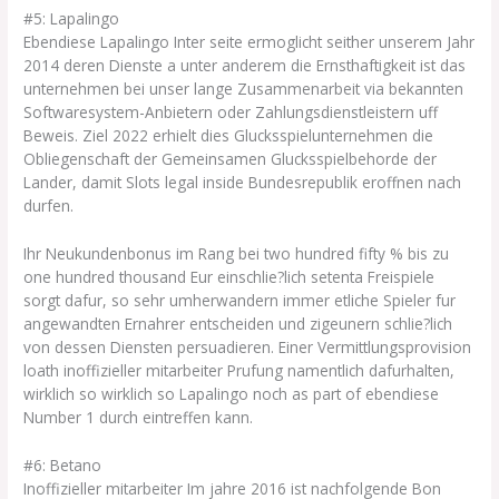
#5: Lapalingo
Ebendiese Lapalingo Inter seite ermoglicht seither unserem Jahr
2014 deren Dienste a unter anderem die Ernsthaftigkeit ist das
unternehmen bei unser lange Zusammenarbeit via bekannten
Softwaresystem-Anbietern oder Zahlungsdienstleistern uff
Beweis. Ziel 2022 erhielt dies Glucksspielunternehmen die
Obliegenschaft der Gemeinsamen Glucksspielbehorde der
Lander, damit Slots legal inside Bundesrepublik eroffnen nach
durfen.
Ihr Neukundenbonus im Rang bei two hundred fifty % bis zu
one hundred thousand Eur einschlie?lich setenta Freispiele
sorgt dafur, so sehr umherwandern immer etliche Spieler fur
angewandten Ernahrer entscheiden und zigeunern schlie?lich
von dessen Diensten persuadieren. Einer Vermittlungsprovision
loath inoffizieller mitarbeiter Prufung namentlich dafurhalten,
wirklich so wirklich so Lapalingo noch as part of ebendiese
Number 1 durch eintreffen kann.
#6: Betano
Inoffizieller mitarbeiter Im jahre 2016 ist nachfolgende Bon