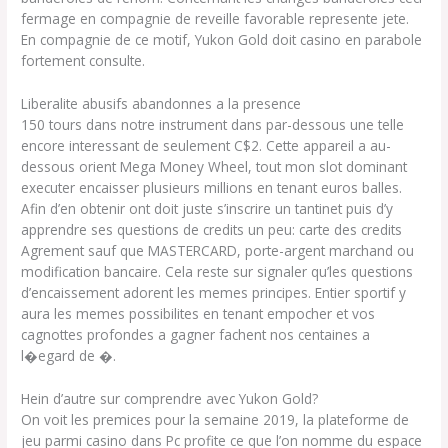
fermage en compagnie de reveille favorable represente jete.
En compagnie de ce motif, Yukon Gold doit casino en parabole
fortement consulte.
Liberalite abusifs abandonnes a la presence
150 tours dans notre instrument dans par-dessous une telle
encore interessant de seulement C$2. Cette appareil a au-
dessous orient Mega Money Wheel, tout mon slot dominant
executer encaisser plusieurs millions en tenant euros balles.
Afin d’en obtenir ont doit juste s’inscrire un tantinet puis d’y
apprendre ses questions de credits un peu: carte des credits
Agrement sauf que MASTERCARD, porte-argent marchand ou
modification bancaire. Cela reste sur signaler qu’les questions
d’encaissement adorent les memes principes. Entier sportif y
aura les memes possibilites en tenant empocher et vos
cagnottes profondes a gagner fachent nos centaines a
l�egard de �.
Hein d’autre sur comprendre avec Yukon Gold?
On voit les premices pour la semaine 2019, la plateforme de
jeu parmi casino dans Pc profite ce que l’on nomme du espace