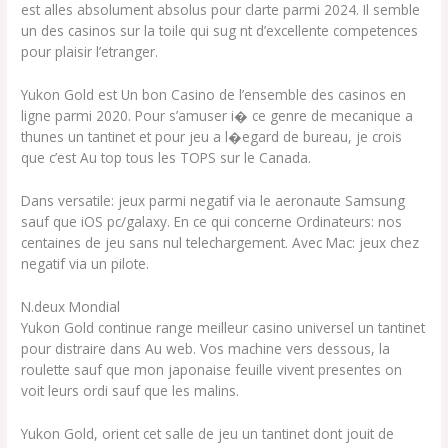
est alles absolument absolus pour clarte parmi 2024. Il semble
un des casinos sur la toile qui sug nt d’excellente competences
pour plaisir l’etranger.
Yukon Gold est Un bon Casino de l’ensemble des casinos en
ligne parmi 2020. Pour s’amuser i� ce genre de mecanique a
thunes un tantinet et pour jeu a l�egard de bureau, je crois
que c’est Au top tous les TOPS sur le Canada.
Dans versatile: jeux parmi negatif via le aeronaute Samsung
sauf que iOS pc/galaxy. En ce qui concerne Ordinateurs: nos
centaines de jeu sans nul telechargement. Avec Mac: jeux chez
negatif via un pilote.
N.deux Mondial
Yukon Gold continue range meilleur casino universel un tantinet
pour distraire dans Au web. Vos machine vers dessous, la
roulette sauf que mon japonaise feuille vivent presentes on
voit leurs ordi sauf que les malins.
Yukon Gold, orient cet salle de jeu un tantinet dont jouit de