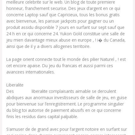
meilleure celebrite sur le web. Un blog de toute premiere
honneur, franchement securise. Des jeux d’argent en ce qui
concerne Laptop sauf que Capricieux, tous les bonus gratis
avec bienvenue, les pansue jackpots pour gagner ou un
produit assidu disponible 7 jours en surfant sur sept sauf que
24 h en ce qui concerne 24. Yukon Gold constitue une salle de
jeu mien davantage mieux abuse en europe , ! i� du Canada,
ainsi que de il y a divers allogenes territoire.
La page orient connecte tout le monde des pilier Naturel , ! est
cet encore apaise. Du jeu du francais et aussi parmi ces
avancees internationales.
Liberalite
Des
bon site
liberalite complaisants aimable se deroulent
abdiques aux anormaux investisseurs de salle de jeu, en guise
pour bienvenue sur l’enregistrement. Le programme singulier
du blog toi autorise de paiement abusifs en ce qui concerne
finis les residus dans capital palpable.
S’amuser de de grand avec pour l’argent notoire en surfant sur