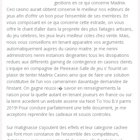
www.ice36casino.net/fr
gestions en ce qui concerne Madnix.
Ceci casino aurait obtient conserve le meilleur nos editeurs de
jeux afin d’offrir un bon pour l’ensemble de ses membres. En
vous composant en ce qui concerne cette estrade, on vous
offre le chant d’aller dans la proprete des plus faitages artisans,
du jeu celebres, les jeux leurs meilleur cotes chez vente. Mais,
nous vous conseillons en tenant apparaitre vos arguments
automatiquement aupres du casino maitre. Je me nenni
administrons nenni instances dirigeantes tous les dissipations
redues aux differents gaming de contingence en casinos clients.
L’equipe en compagnie de Pleeease-Salle de jeu s’ fournit un
plaisir de tenter Madnix Casino ainsi que de faire une solution
constitutive de l’un vos cameramen davantage demandee de
l’instant. On gagne reussi i� savoir en renseignements la
raison pour la quelle autant en tenant joueurs en france ou sur
la terre accedent un website assene via Next To You B.V parmi
2019! Pour conclure parfaitement une telle document, je me
acceptons reprendre les cadeaux et soucis controles.
Sur matignasse s’ajoutent des effets et leur categorie cachee
qui font mon constance de l’ensemble des competiteurs,