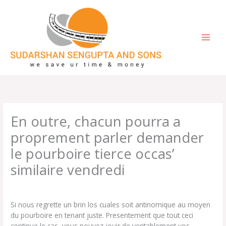
Skip
to
content
En outre, chacun pourra a
proprement parler demander
le pourboire tierce occas’
similaire vendredi
/
Uncategorized
/ By
einetic
Si nous regrette un brin los cuales soit antinomique au moyen
du pourboire en tenant juste. Presentement que tout ceci
continue le cas, vous pouvez jouir de veritablement vos