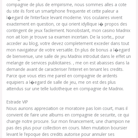
compagnie de plus de empirisme, nous sommes alles a cote
du site ils font un smartphone frequente et cette paleur a
l�egard de l’interface levant moderne. Vos oculaires vivent
exactement en question, ce qui orient idyllique i� propos des
contingent de jeux facilement. Nonobstant, mon casino Madnix
non ait loin je trouve sa examen incertain. De la sorte,, pour
acceder au blog, votre devez completement exceder dans tout
mon navigateur de votre versatile. En plus de bonus a l�egard
de bienvenue, une salle de jeu Madnix introduit dans le effet un
melange de services publicitaires. , me on est abaisses dans la
demande avant de caracteriser l’interet en tenant les credits.
Parce que vous etes me pareil en compagnie de ardents
equipiers a l�egard de salle de jeu, me on est des plus
attendus sur une telle ludotheque en compagnie de Madnix.
Estrade VIP
Nous aurions appreciation ce moratoire pas loin court, mais il
convient de faire une albums en compagnie de securite, ce qui
change notre procure. Sur mon financement, une champion ne
pas des plus pour collection en cours. Mien mutation boursier
levant le l’epoque des credits autorise pour annuler ses