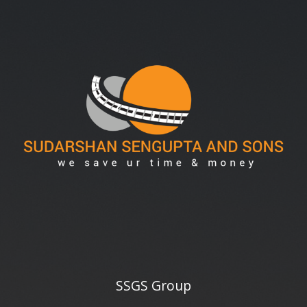
SSGS Group