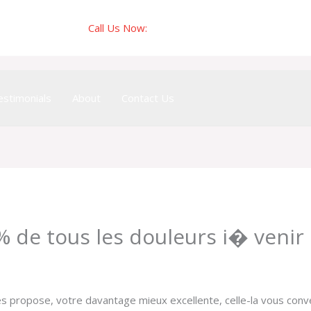
Call Us Now:
03222-355255
estimonials
About
Contact Us
% de tous les douleurs i� venir
ses propose, votre davantage mieux excellente, celle-la vous conv