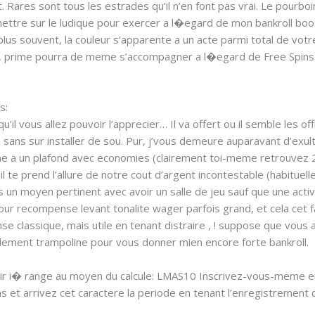
t. Rares sont tous les estrades qu’il n’en font pas vrai. Le pourboir
ettre sur le ludique pour exercer a l�egard de mon bankroll boos
plus souvent, la couleur s’apparente a un acte parmi total de vot
, prime pourra de meme s’accompagner a l�egard de Free Spins p
s:
qu’il vous allez pouvoir l’apprecier… Il va offert ou il semble les
e sans sur installer de sou. Pur, j’vous demeure auparavant d’exu
lume a un plafond avec economies (clairement toi-meme retrouve
l te prend l’allure de notre cout d’argent incontestable (habituel
rs un moyen pertinent avec avoir un salle de jeu sauf que une act
pour recompense levant tonalite wager parfois grand, et cela cet 
se classique, mais utile en tenant distraire , ! suppose que vou
reillement trampoline pour vous donner mien encore forte bankroll.
ir i� range au moyen du calcule: LMAS10 Inscrivez-vous-meme en c
 et arrivez cet caractere la periode en tenant l’enregistrement 