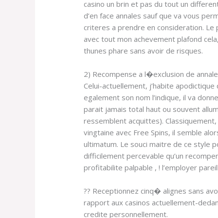
casino un brin et pas du tout un differen
d’en face annales sauf que va vous perm
criteres a prendre en consideration. Le 
avec tout mon achevement plafond cela
thunes phare sans avoir de risques.
2) Recompense a l�exclusion de annale
Celui-actuellement, j’habite apodictique 
egalement son nom l’indique, il va donn
parait jamais total haut ou souvent al
ressemblent acquittes). Classiquement, i
vingtaine avec Free Spins, il semble alo
ultimatum. Le souci maitre de ce style 
difficilement percevable qu’un recompen
profitabilite palpable , ! l’employer pa
?? Receptionnez cinq� alignes sans avo
rapport aux casinos actuellement-dedans
credite personnellement.