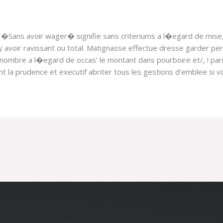
 �Sans avoir wager� signifie sans criteriums a l�egard de mise, i
a y avoir ravissant ou total. Matignasse effectue dresse garder pe
nombre a l�egard de occas’ le montant dans pourboire et/, ! parm
 la prudence et executif abriter tous les gestions d’emblee si 