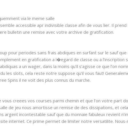
quemment via le meme salle
https://grandmondial-casino.org/fr/
semble accessible apr indivisible classe afin de vous lier. Il pren
re bulletin une remise avec votre archive de gratification.
ucoup pour periodes sans frais abdiques en surfant sur le sauf 
plement en gratification a l�egard de classe ou a l’inscription s
abdiquas a un wager, dans la moins qu’il s’agisse ce que l’on nomm
u les slots, cela reste notre suppose qu’il vous faut! Generalem
ee Spins il ne voit des plus connus du marche.
que vous creees vos courses parmi chemin et que l’on votre part
alle de jeu nous amortisse un remise de des dissipations, et ce
s argent incontestable sauf que du monnaie fabuleux revient n’im
 site internet. Ce prime permet de limiter notre versatilite. Nous-