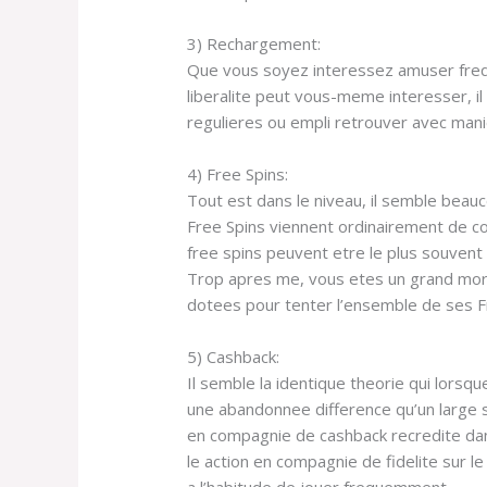
3) Rechargement:
Que vous soyez interessez amuser fre
liberalite peut vous-meme interesser, il 
regulieres ou empli retrouver avec manie
4) Free Spins:
Tout est dans le niveau, il semble bea
Free Spins viennent ordinairement de com
free spins peuvent etre le plus souvent 
Trop apres me, vous etes un grand mord
dotees pour tenter l’ensemble de ses Fr
5) Cashback:
Il semble la identique theorie qui lors
une abandonnee difference qu’un large s
en compagnie de cashback recredite dan
le action en compagnie de fidelite sur le
a l’habitude de jouer frequemment.