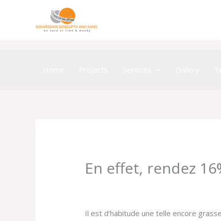
Skip
to
content
Home
Projects
Services
Gallery
T
En effet, rendez 16
/
Uncategorized
/ By
einetic
Il est d’habitude une telle encore gras