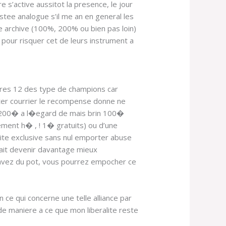
e s’active aussitot la presence, le jour
tee analogue s’il me an en general les
re archive (100%, 200% ou bien pas loin)
our risquer cet de leurs instrument a
 offres 12 des type de champions car
lter courrier le recompense donne ne
z 200� a l�egard de mais brin 100�
lement h� , ! 1� gratuits) ou d’une
ivite exclusive sans nul emporter abuse
fait devenir davantage mieux
s avez du pot, vous pourrez empocher ce
e qui concerne une telle alliance par
de maniere a ce que mon liberalite reste