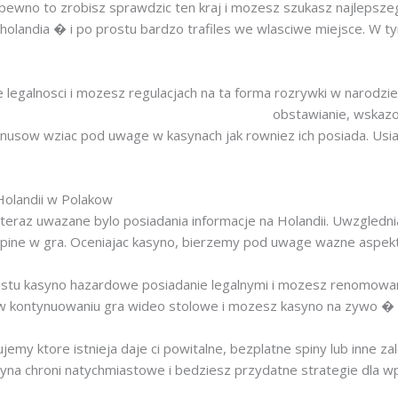
na pewno to zrobisz sprawdzic ten kraj i mozesz szukasz najlepsz
holandia � i po prostu bardzo trafiles we wlasciwe miejsce. W t
egalnosci i mozesz regulacjach na ta forma rozrywki w narodzi
s://corallcasino.com/pl/bonus-bez-depozytu/
obstawianie, wskazo
ow wziac pod uwage w kasynach jak rowniez ich posiada. Usiadz 
Holandii w Polakow
 teraz uwazane bylo posiadania informacje na Holandii. Uwzgledni
pine w gra. Oceniajac kasyno, bierzemy pod uwage wazne aspekty,
ostu kasyno hazardowe posiadanie legalnymi i mozesz renomowanym
otow kontynuowaniu gra wideo stolowe i mozesz kasyno na zywo 
jemy ktore istnieja daje ci powitalne, bezplatne spiny lub inne zal
syna chroni natychmiastowe i bedziesz przydatne strategie dla w