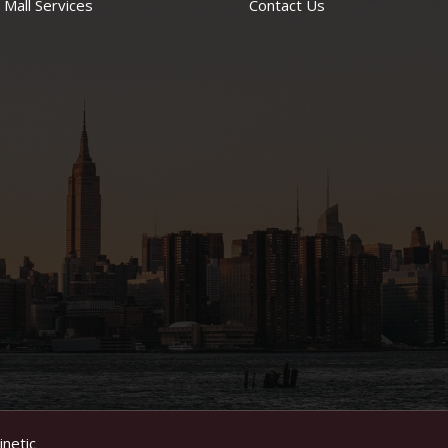
 Mall Services
Contact Us
inetic