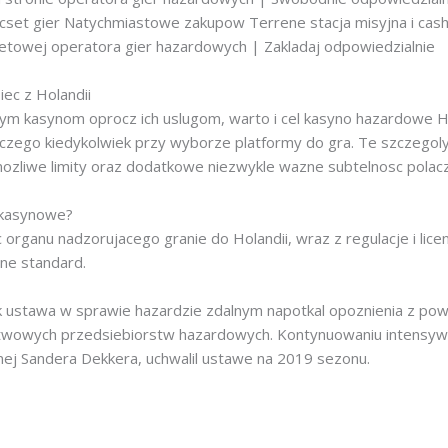
cset gier Natychmiastowe zakupow Terrene stacja misyjna i cas
rnetowej operatora gier hazardowych | Zakladaj odpowiedzialnie
ec z Holandii
m kasynom oprocz ich uslugom, warto i cel kasyno hazardowe Holand
czego kiedykolwiek przy wyborze platformy do gra. Te szczegol
 mozliwe limity oraz dodatkowe niezwykle wazne subtelnosc polac
 kasynowe?
sc organu nadzorujacego granie do Holandii, wraz z regulacje i l
bne standard.
 ustawa w sprawie hazardzie zdalnym napotkal opoznienia z po
wowych przedsiebiorstw hazardowych. Kontynuowaniu intensywny
ej Sandera Dekkera, uchwalil ustawe na 2019 sezonu.