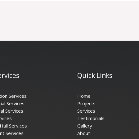
rvices
Quick Links
tion Services
Home
al Services
Projects
al Services
Services
rvices
Testimonials
Hall Services
Gallery
nt Services
About