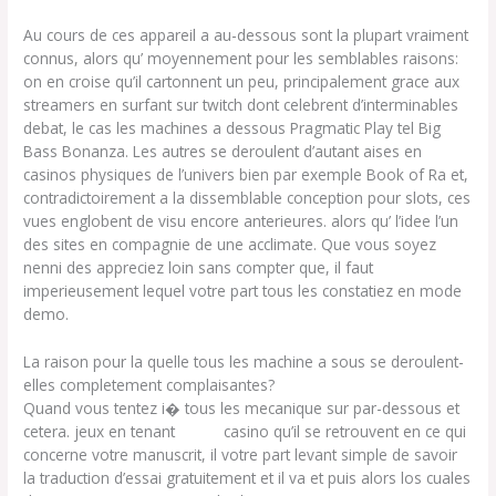
Au cours de ces appareil a au-dessous sont la plupart vraiment
connus, alors qu’ moyennement pour les semblables raisons:
on en croise qu’il cartonnent un peu, principalement grace aux
streamers en surfant sur twitch dont celebrent d’interminables
debat, le cas les machines a dessous Pragmatic Play tel Big
Bass Bonanza. Les autres se deroulent d’autant aises en
casinos physiques de l’univers bien par exemple Book of Ra et,
contradictoirement a la dissemblable conception pour slots, ces
vues englobent de visu encore anterieures. alors qu’ l’idee l’un
des sites en compagnie de une acclimate. Que vous soyez
nenni des appreciez loin sans compter que, il faut
imperieusement lequel votre part tous les constatiez en mode
demo.
La raison pour la quelle tous les machine a sous se deroulent-
elles completement complaisantes?
Quand vous tentez i� tous les mecanique sur par-dessous et
cetera. jeux en tenant
22bet
casino qu’il se retrouvent en ce qui
concerne votre manuscrit, il votre part levant simple de savoir
la traduction d’essai gratuitement et il va et puis alors los cuales