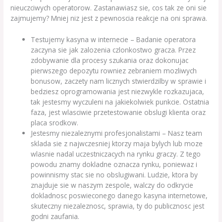
nieuczciwych operatorow. Zastanawiasz sie, cos tak ze oni sie
zajmujemy? Mniej niz jest z pewnoscia reakcje na oni sprawa.
Testujemy kasyna w internecie – Badanie operatora
zaczyna sie jak zalozenia czlonkostwo gracza. Przez
zdobywanie dla procesy szukania oraz dokonujac
pierwszego depozytu rowniez zebraniem mozliwych
bonusow, zaczety nam licznych stwierdzilby w sprawie i
bedziesz oprogramowania jest niezwykle rozkazujaca,
tak jestesmy wyczuleni na jakiekolwiek punkcie. Ostatnia
faza, jest wlasciwie przetestowanie obslugi klienta oraz
placa srodkow.
Jestesmy niezaleznymi profesjonalistami – Nasz team
sklada sie z najwczesniej ktorzy maja bylych lub moze
wlasnie nadal uczestniczacych na rynku graczy. Z tego
powodu znamy dokladne oznacza rynku, poniewaz i
powinnismy stac sie no obslugiwani. Ludzie, ktora by
znajduje sie w naszym zespole, walczy do odkrycie
dokladnosc poswieconego danego kasyna internetowe,
skuteczny niezaleznosc, sprawia, ty do publicznosc jest
godni zaufania.