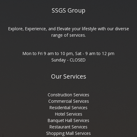
SSGS Group
Explore, Experience, and Elevate your lifestyle with our diverse
range of services.
Mon to Fri 9 am to 10 pm, Sat - 9 am to 12 pm
Sunday - CLOSED
Our Services
Construction Services
Commercial Services
Residential Services
Hotel Services
Banquet Hall Services
Restaurant Services
Shopping Mall Services