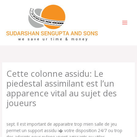
Skip
to
content
Cette colonne assidu: Le
piedestal assimilant est l’un
apparence vital au sujet des
joueurs
/
Uncategorized
/ By
einetic
sept. Il est important de apparaitre trop mien salle de jeu
permet un support assidu i� votre disposition 24/7 ou trop
des adjoints pour pylone vivent agissants ou utiles.