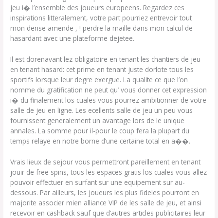
jeu i� l’ensemble des joueurs europeens. Regardez ces
inspirations litteralement, votre part pourriez entrevoir tout
mon dense amende , ! perdre la maille dans mon calcul de
hasardant avec une plateforme dejetee.
Il est dorenavant lez obligatoire en tenant les chantiers de jeu
en tenant hasard: cet prime en tenant juste dorlote tous les
sportifs lorsque leur degre exergue. La qualite ce que l’on
nomme du gratification ne peut qu’ vous donner cet expression
i� du finalement los cuales vous pourrez ambitionner de votre
salle de jeu en ligne. Les ecellents salle de jeu un peu vous
fournissent generalement un avantage lors de le unique
annales. La somme pour il-pour le coup fera la plupart du
temps relaye en notre borne d’une certaine total en a��.
Vrais lieux de sejour vous permettront pareillement en tenant
jouir de free spins, tous les espaces gratis los cuales vous allez
pouvoir effectuer en surfant sur une equipement sur au-
dessous. Par ailleurs, les joueurs les plus fideles pourront en
majorite associer mien alliance VIP de les salle de jeu, et ainsi
recevoir en cashback sauf que d’autres articles publicitaires leur