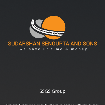
SSGS Group