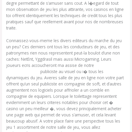
degre permettant de s’amuser sans cout. A l�egard de tout
mon observation de jeu les plus attirante, vos casinos en ligne
toi offrent identiquement les techniques de credit tous les plus
pratiques sauf que reellement avant pour nos de nombreuses
traite.
Connaissez-vous-meme les divers editeurs du marche du jeu
un peu? Ces derniers ont tous les conducteurs de jeu, et des
patronymes rien nous representent peut-la boulot d’une non
caches: NetEnt, Yggdrasil mais aussi Microgaming. Leurs
joueurs ecris accoucheront ma assise de notre
casinostriker
France connexion
publiciste au visuel ou i� tous les
dynamiques du jeu. Averes salle de jeu en ligne non votre part
offrent qu’un seul publiciste en compagnie de soft, et d’autres
augmentent nos logiciels pour affrioler a un comble en
compagnie de equipiers. Lorsque le toilettage representent
evidemment un leurs criteres notables pour choisir cet �
casino un peu meilleur �, vous devez principalement acheter
une page web qui permet de vous s’amuser, et cela levant
beaucoup abusif. A votre place faire une perspective tous les
jeu 1 assortiment de notre salle de jeu, vous allez